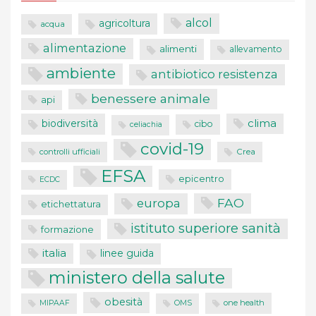
alcol
agricoltura
acqua
alimentazione
alimenti
allevamento
ambiente
antibiotico resistenza
benessere animale
api
clima
biodiversità
cibo
celiachia
covid-19
controlli ufficiali
Crea
EFSA
epicentro
ECDC
FAO
europa
etichettatura
istituto superiore sanità
formazione
italia
linee guida
ministero della salute
obesità
one health
MIPAAF
OMS