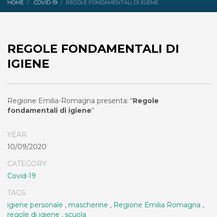
HOME
COVID-19
REGOLE FONDAMENTALI DI IGIENE
REGOLE FONDAMENTALI DI
IGIENE
Regione Emilia-Romagna presenta: “
Regole
fondamentali di igiene
“
YEAR
10/09/2020
CATEGORY
Covid-19
TAGS
igiene personale
,
mascherine
,
Regione Emilia Romagna
,
regole di igiene
,
scuola