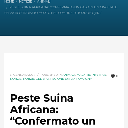
HOME
NOTIZIE
ANIMALI
PESTE SUINA AFRICANA: “CONFERMATO UN CASO IN UN CINGHIALE
SELVATICO TROVATO MORTO NEL COMUNE DI TORNOLO (PR)”
31 GENNAIO 2024
/
PUBLISHED IN
ANIMALI
,
MALATTIE INFETTIVE
,
0
NOTIZIE
,
NOTIZIE DEL SITO
,
REGIONE EMILIA-ROMAGNA
Peste Suina
Africana:
“Confermato un