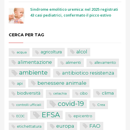
Sindrome emolitico uremica: nel 2025 registrati
43 casi pediatrici, confermato il picco estivo
CERCA PER TAG
alcol
agricoltura
acqua
alimentazione
alimenti
allevamento
ambiente
antibiotico resistenza
benessere animale
api
clima
biodiversità
cibo
celiachia
covid-19
controlli ufficiali
Crea
EFSA
epicentro
ECDC
FAO
europa
etichettatura