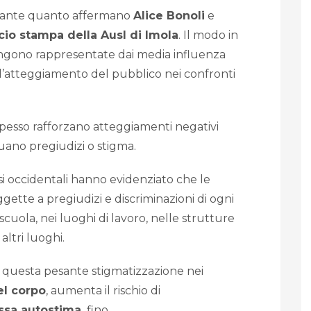
ssante quanto affermano
Alice Bonoli
e
icio stampa della Ausl di Imola
. Il modo in
engono rappresentate dai media influenza
’atteggiamento del pubblico nei confronti
a spesso rafforzano atteggiamenti negativi
ano pregiudizi o stigma.
i occidentali hanno evidenziato che le
gette a pregiudizi e discriminazioni di ogni
scuola, nei luoghi di lavoro, nelle strutture
 altri luoghi.
questa pesante stigmatizzazione nei
el corpo
, aumenta il rischio di
ssa autostima,
fino