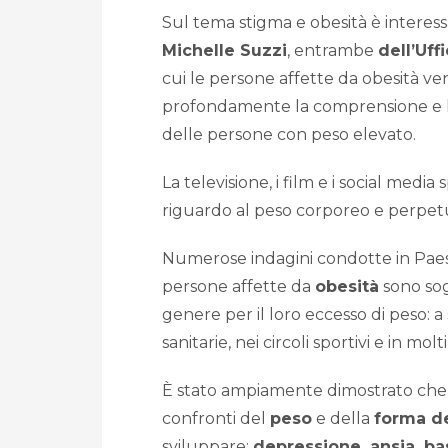
Sul tema stigma e obesità è intere
Michelle Suzzi
, entrambe
dell’Uff
cui le persone affette da obesità v
profondamente la comprensione e l
delle persone con peso elevato.
La televisione, i film e i social medi
riguardo al peso corporeo e perpetu
Numerose indagini condotte in Paes
persone affette da
obesità
sono sog
genere per il loro eccesso di peso: a 
sanitarie, nei circoli sportivi e in molti
È stato ampiamente dimostrato che 
confronti del
peso
e della
forma d
sviluppare:
depressione, ansia, ba