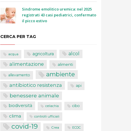
Sindrome emolitico uremica: nel 2025
registrati 43 casi pediatrici, confermato
il picco estivo
CERCA PER TAG
alcol
agricoltura
acqua
alimentazione
alimenti
ambiente
allevamento
antibiotico resistenza
api
benessere animale
biodiversità
cibo
celiachia
clima
controlli ufficiali
covid-19
Crea
ECDC