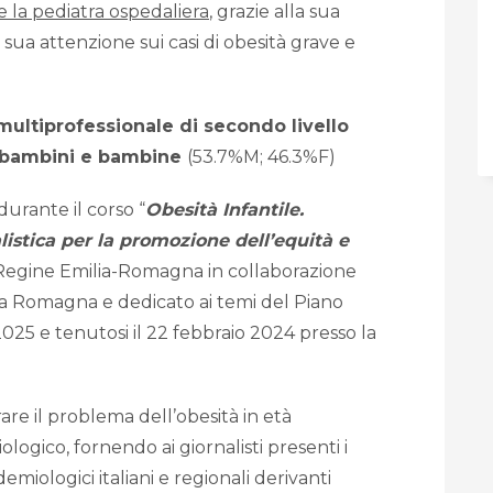
 la pediatra ospedaliera
, grazie alla sua
 sua attenzione sui casi di obesità grave e
o multiprofessionale di secondo livello
9 bambini e bambine
(53.7%M; 46.3%F)
durante il corso “
Obesità Infantile.
istica per la promozione dell’equità e
 Regine Emilia-Romagna in collaborazione
ilia Romagna e dedicato ai temi del Piano
25 e tenutosi il 22 febbraio 2024 presso la
are il problema dell’obesità in età
logico, fornendo ai giornalisti presenti i
demiologici italiani e regionali derivanti