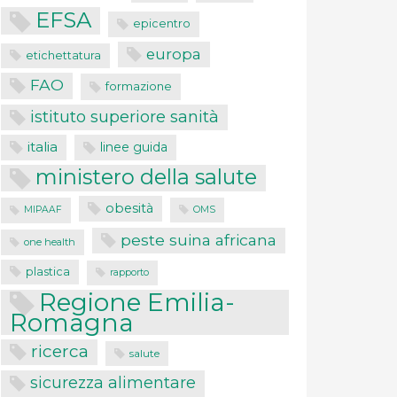
EFSA
epicentro
europa
etichettatura
FAO
formazione
istituto superiore sanità
italia
linee guida
ministero della salute
obesità
MIPAAF
OMS
peste suina africana
one health
plastica
rapporto
Regione Emilia-
Romagna
ricerca
salute
sicurezza alimentare