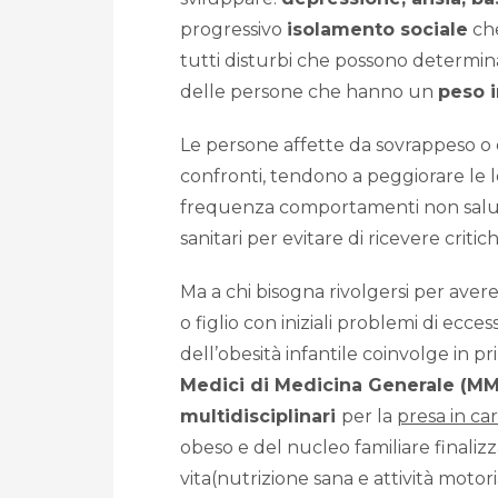
progressivo
isolamento sociale
che
tutti disturbi che possono determin
delle persone che hanno un
peso 
Le persone affette da sovrappeso o o
confronti, tendono a peggiorare le l
frequenza comportamenti non saluta
sanitari per evitare di ricevere critic
Ma a chi bisogna rivolgersi per avere
o figlio con iniziali problemi di ecce
dell’obesità infantile coinvolge in pri
Medici di Medicina Generale (MMG
multidisciplinari
per la
presa in ca
obeso e del nucleo familiare finalizz
vita(nutrizione sana e attività motor