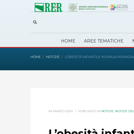
HOME
AREE TEMATICHE
HOME
NOTIZIE
L’OBESITÀ INFANTILE IN EMILIA-ROMAGN
04 MARZO 2024
/
PUBLISHED IN
NOTIZIE
,
NOTIZIE DEL
L’obesità infant