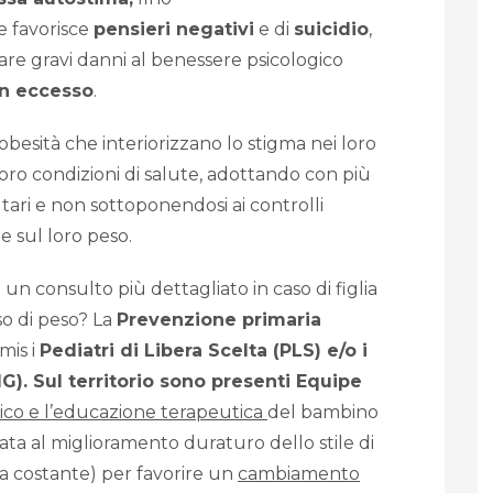
 favorisce
pensieri negativi
e di
suicidio
,
are gravi danni al benessere psicologico
in eccesso
.
besità che interiorizzano lo stigma nei loro
oro condizioni di salute, adottando con più
ri e non sottoponendosi ai controlli
he sul loro peso.
 un consulto più dettagliato in caso di figlia
sso di peso? La
Prevenzione primaria
mis i
Pediatri di Libera Scelta (PLS) e/o i
). Sul territorio sono presenti Equipe
rico e l’educazione terapeutica
del bambino
ata al miglioramento duraturo dello stile di
ia costante) per favorire un
cambiamento