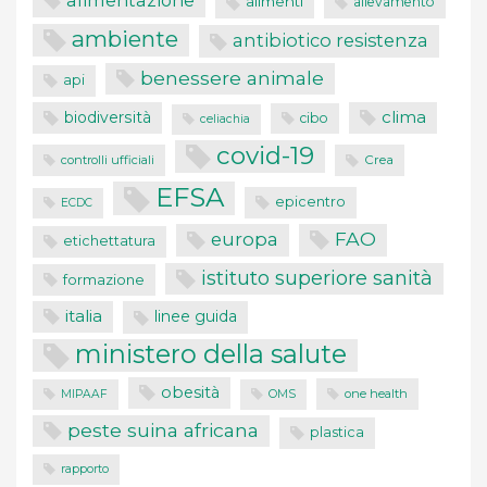
alimentazione
alimenti
allevamento
ambiente
antibiotico resistenza
benessere animale
api
clima
biodiversità
cibo
celiachia
covid-19
controlli ufficiali
Crea
EFSA
epicentro
ECDC
FAO
europa
etichettatura
istituto superiore sanità
formazione
italia
linee guida
ministero della salute
obesità
one health
MIPAAF
OMS
peste suina africana
plastica
rapporto