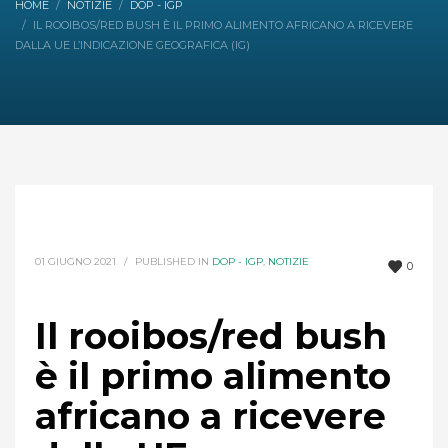
HOME
NOTIZIE
DOP - IGP
IL ROOIBOS/RED BUSH È IL PRIMO ALIMENTO AFRICANO A RICEVERE
DALLA UE L’INDICAZIONE GEOGRAFICA (IG)
01 GIUGNO 2021
/
PUBLISHED IN
DOP - IGP
,
NOTIZIE
0
Il rooibos/red bush
è il primo alimento
africano a ricevere