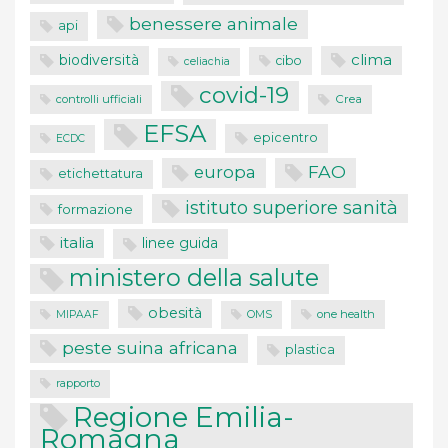
benessere animale
api
clima
biodiversità
cibo
celiachia
covid-19
controlli ufficiali
Crea
EFSA
epicentro
ECDC
FAO
europa
etichettatura
istituto superiore sanità
formazione
italia
linee guida
ministero della salute
obesità
one health
MIPAAF
OMS
peste suina africana
plastica
rapporto
Regione Emilia-
Romagna