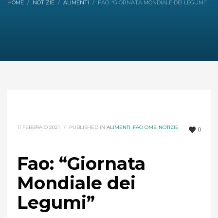
HOME
NOTIZIE
ALIMENTI
FAO: “GIORNATA MONDIALE DEI LEGUMI”
11 FEBBRAIO 2021
/
PUBLISHED IN
ALIMENTI
,
FAO OMS
,
NOTIZIE
0
Fao: “Giornata
Mondiale dei
Legumi”