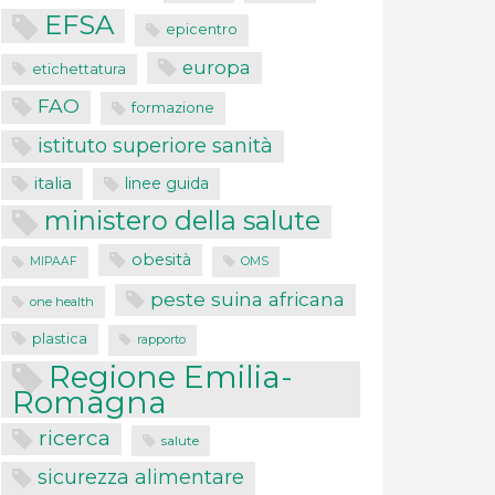
EFSA
epicentro
europa
etichettatura
FAO
formazione
istituto superiore sanità
italia
linee guida
ministero della salute
obesità
MIPAAF
OMS
peste suina africana
one health
plastica
rapporto
Regione Emilia-
Romagna
ricerca
salute
sicurezza alimentare