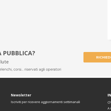
À PUBBLICA?
RICHIED
alute
enchi, corsi... riservati agli operatori
Newsletter
I
Iscriviti per ricevere aggiornamenti settimanali
Ch
A 