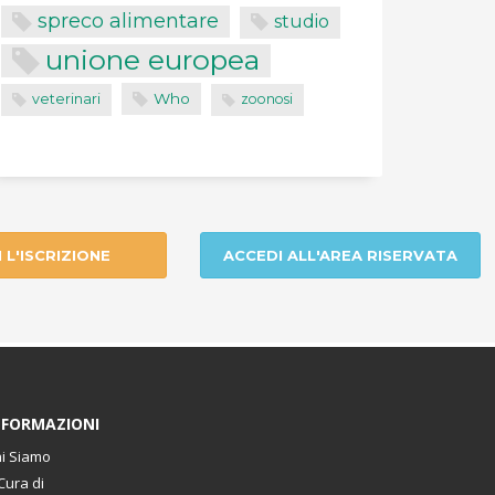
spreco alimentare
studio
unione europea
Who
veterinari
zoonosi
I L'ISCRIZIONE
ACCEDI ALL'AREA RISERVATA
NFORMAZIONI
i Siamo
Cura di