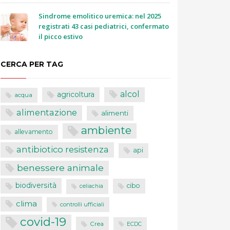
Sindrome emolitico uremica: nel 2025
registrati 43 casi pediatrici, confermato
il picco estivo
CERCA PER TAG
alcol
agricoltura
acqua
alimentazione
alimenti
ambiente
allevamento
antibiotico resistenza
api
benessere animale
biodiversità
cibo
celiachia
clima
controlli ufficiali
covid-19
Crea
ECDC