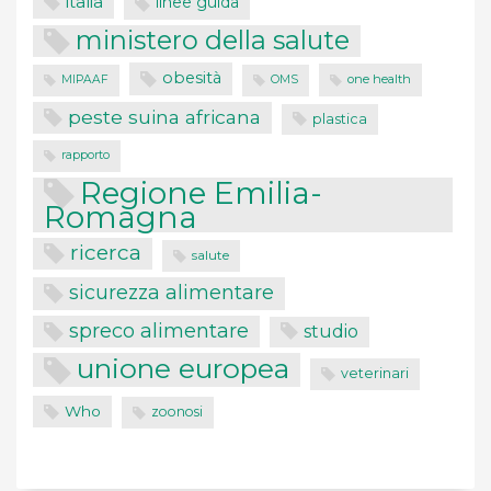
italia
linee guida
ministero della salute
obesità
one health
MIPAAF
OMS
peste suina africana
plastica
rapporto
Regione Emilia-
Romagna
ricerca
salute
sicurezza alimentare
spreco alimentare
studio
unione europea
veterinari
Who
zoonosi