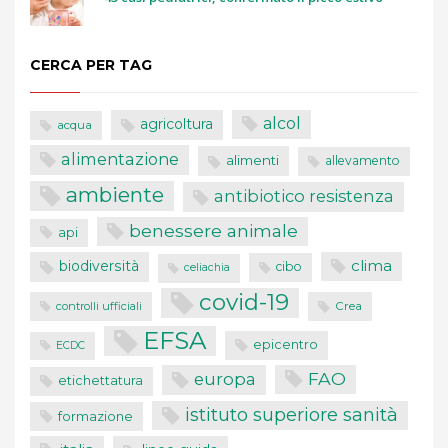
CERCA PER TAG
alcol
agricoltura
acqua
alimentazione
alimenti
allevamento
ambiente
antibiotico resistenza
benessere animale
api
clima
biodiversità
cibo
celiachia
covid-19
controlli ufficiali
Crea
EFSA
epicentro
ECDC
FAO
europa
etichettatura
istituto superiore sanità
formazione