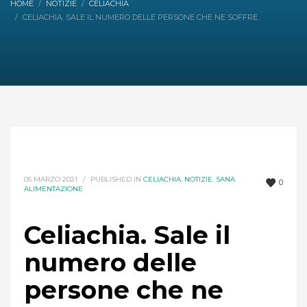
HOME
NOTIZIE
CELIACHIA
CELIACHIA. SALE IL NUMERO DELLE PERSONE CHE NE SOFFRE.
05 MARZO 2021
/
PUBLISHED IN
CELIACHIA
,
NOTIZIE
,
SANA
0
ALIMENTAZIONE
Celiachia. Sale il
numero delle
persone che ne