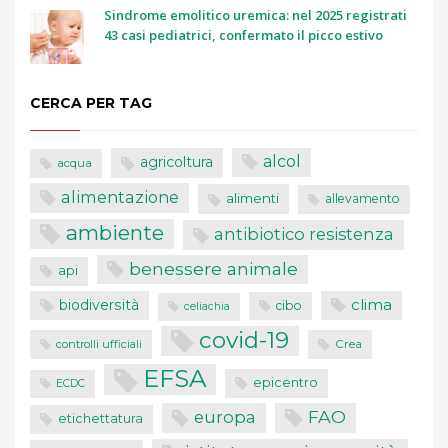
Sindrome emolitico uremica: nel 2025 registrati
43 casi pediatrici, confermato il picco estivo
CERCA PER TAG
alcol
agricoltura
acqua
alimentazione
alimenti
allevamento
ambiente
antibiotico resistenza
benessere animale
api
clima
biodiversità
cibo
celiachia
covid-19
controlli ufficiali
Crea
EFSA
epicentro
ECDC
FAO
europa
etichettatura