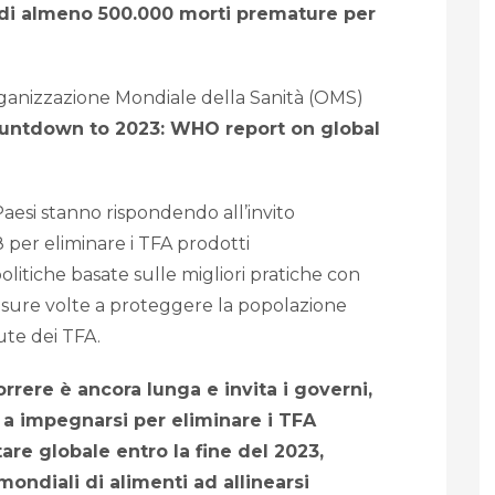
di almeno 500.000 morti premature per
Organizzazione Mondiale della Sanità (OMS)
untdown to 2023: WHO report on global
si stanno rispondendo all’invito
8 per eliminare i TFA prodotti
litiche basate sulle migliori pratiche con
misure volte a proteggere la popolazione
lute dei TFA.
rere è ancora lunga e invita i governi,
oli a impegnarsi per eliminare i TFA
re globale entro la fine del 2023,
ondiali di alimenti ad allinearsi