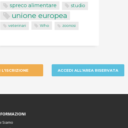
spreco alimentare
studio
unione europea
Who
veterinari
zoonosi
I L'ISCRIZIONE
ACCEDI ALL'AREA RISERVATA
NFORMAZIONI
i Siamo