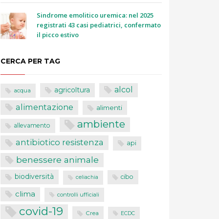
Sindrome emolitico uremica: nel 2025
registrati 43 casi pediatrici, confermato
il picco estivo
CERCA PER TAG
alcol
agricoltura
acqua
alimentazione
alimenti
ambiente
allevamento
antibiotico resistenza
api
benessere animale
biodiversità
cibo
celiachia
clima
controlli ufficiali
covid-19
Crea
ECDC