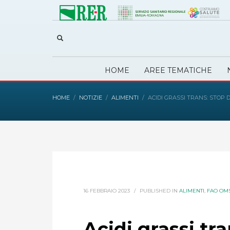
HOME
AREE TEMATICHE
HOME
NOTIZIE
ALIMENTI
ACIDI GRASSI TRANS: STOP D
16 FEBBRAIO 2023
/
PUBLISHED IN
ALIMENTI
,
FAO OM
Acidi grassi tr