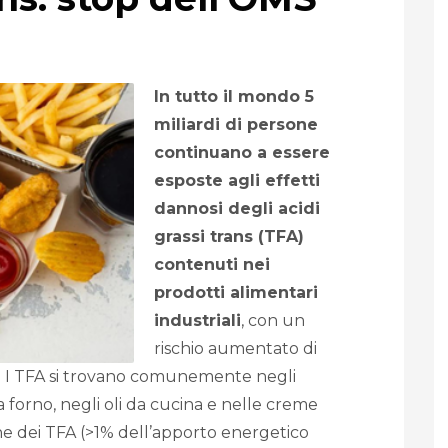
In tutto il mondo 5
miliardi di persone
continuano a essere
esposte agli effetti
dannosi degli acidi
grassi trans (TFA)
contenuti nei
prodotti alimentari
industriali
, con un
rischio aumentato di
tà. I TFA si trovano comunemente negli
a forno, negli oli da cucina e nelle creme
ne dei TFA (>1% dell’apporto energetico