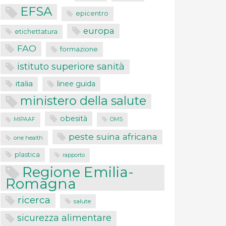
EFSA
epicentro
europa
etichettatura
FAO
formazione
istituto superiore sanità
italia
linee guida
ministero della salute
obesità
MIPAAF
OMS
peste suina africana
one health
plastica
rapporto
Regione Emilia-
Romagna
ricerca
salute
sicurezza alimentare