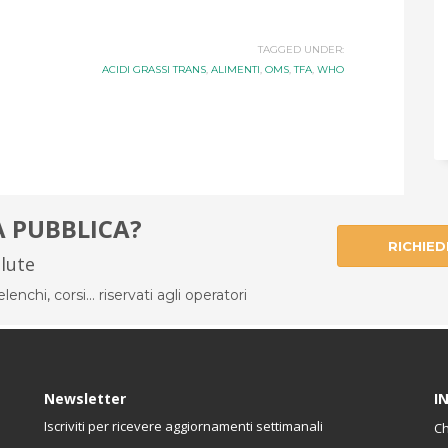
TAGGED UNDER:
ACIDI GRASSI TRANS
,
ALIMENTI
,
OMS
,
TFA
,
WHO
À PUBBLICA?
RICHIED
alute
enchi, corsi... riservati agli operatori
Newsletter
I
Iscriviti per ricevere aggiornamenti settimanali
Ch