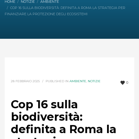
HOME
NOTIZIE
AMBIENTE
COP 16 SULLA BIODIVERSITÀ: DEFINITA A ROMA LA STRATEGIA PER
FINANZIARE LA PROTEZIONE DEGLI ECOSISTEMI
28 FEBBRAIO 2025
/
PUBLISHED IN
AMBIENTE
,
NOTIZIE
0
Cop 16 sulla
biodiversità:
definita a Roma la