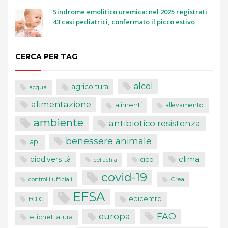
Sindrome emolitico uremica: nel 2025 registrati
43 casi pediatrici, confermato il picco estivo
CERCA PER TAG
alcol
agricoltura
acqua
alimentazione
alimenti
allevamento
ambiente
antibiotico resistenza
benessere animale
api
clima
biodiversità
cibo
celiachia
covid-19
controlli ufficiali
Crea
EFSA
epicentro
ECDC
FAO
europa
etichettatura