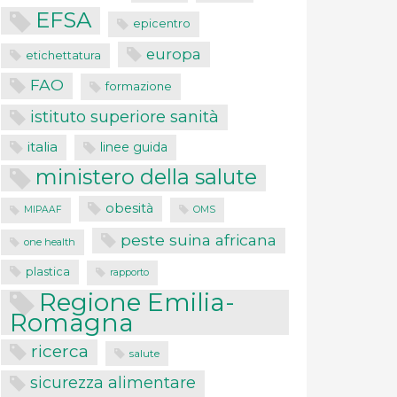
EFSA
epicentro
europa
etichettatura
FAO
formazione
istituto superiore sanità
italia
linee guida
ministero della salute
obesità
MIPAAF
OMS
peste suina africana
one health
plastica
rapporto
Regione Emilia-
Romagna
ricerca
salute
sicurezza alimentare