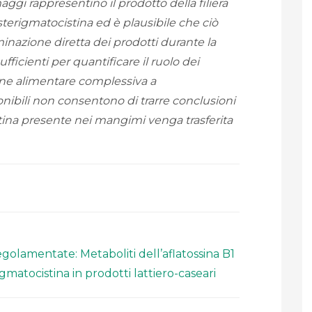
maggi rappresentino il prodotto della filiera
 sterigmatocistina ed è plausibile che ciò
azione diretta dei prodotti durante la
fficienti per quantificare il ruolo dei
one alimentare complessiva a
ponibili non consentono di trarre conclusioni
istina presente nei mangimi venga trasferita
olamentate: Metaboliti dell’aflatossina B1
rigmatocistina in prodotti lattiero-caseari