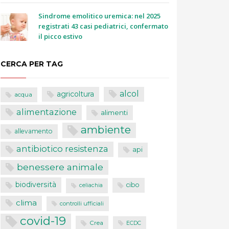
Sindrome emolitico uremica: nel 2025
registrati 43 casi pediatrici, confermato
il picco estivo
CERCA PER TAG
alcol
agricoltura
acqua
alimentazione
alimenti
ambiente
allevamento
antibiotico resistenza
api
benessere animale
biodiversità
cibo
celiachia
clima
controlli ufficiali
covid-19
Crea
ECDC