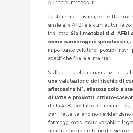
principali metaboliti.
La sterigmatocistina, prodotta in ol
simile alla AFB1 e alcuni autori la c
indiretto.
Sia i metaboliti di AFB1 
come cancerogeni genotossici
, 
importante valutare i possibili rischi
specifiche filiere alimentari.
Sulla base delle conoscenze attuali e
una valutazione del rischio di e
aflatossina M1, aflatossicolo e s
di latte e prodotti lattiero-casear
della AFB1 nel latte dei mammiferi, r
per il latte italiano non evidenziano p
formaggi sono molto variabili e legat
ripartizione fra proteine del siero e 