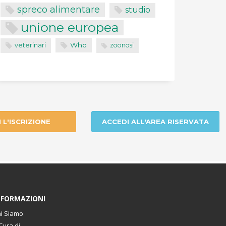
spreco alimentare
studio
unione europea
Who
veterinari
zoonosi
I L'ISCRIZIONE
ACCEDI ALL'AREA RISERVATA
NFORMAZIONI
i Siamo
Cura di