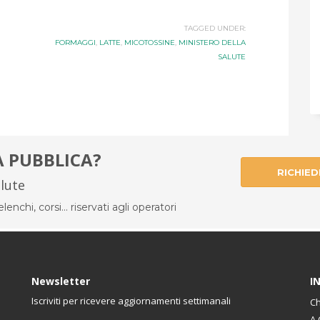
TAGGED UNDER:
FORMAGGI
,
LATTE
,
MICOTOSSINE
,
MINISTERO DELLA
SALUTE
À PUBBLICA?
RICHIED
alute
enchi, corsi... riservati agli operatori
Newsletter
I
Iscriviti per ricevere aggiornamenti settimanali
Ch
A 