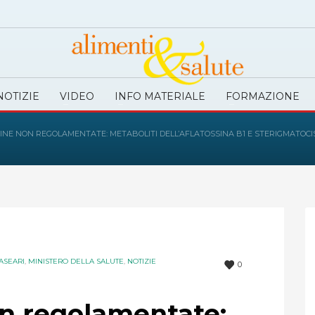
NOTIZIE
VIDEO
INFO MATERIALE
FORMAZIONE
INE NON REGOLAMENTATE: METABOLITI DELL’AFLATOSSINA B1 E STERIGMATOCIS
ASEARI
,
MINISTERO DELLA SALUTE
,
NOTIZIE
0
n regolamentate: