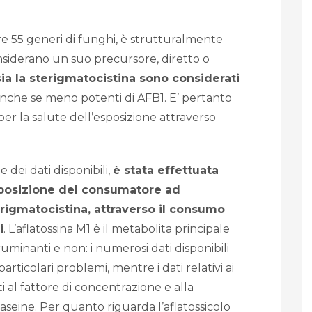
tre 55 generi di funghi, è strutturalmente
onsiderano un suo precursore, diretto o
sia la sterigmatocistina sono considerati
anche se meno potenti di AFB1. E’ pertanto
 per la salute dell’esposizione attraverso
 dei dati disponibili,
è stata effettuata
sposizione del consumatore ad
terigmatocistina, attraverso il consumo
i
. L’aflatossina M1 è il metabolita principale
uminanti e non: i numerosi dati disponibili
articolari problemi, mentre i dati relativi ai
i al fattore di concentrazione e alla
caseine. Per quanto riguarda l’aflatossicolo