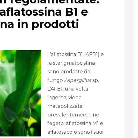
aflatossina B1 e
na in prodotti
L’aflatossina B1 (AFB1) e
la sterigmatocistina
sono prodotte dal
fungo
Aspergillus
sp.
L’AFB1, una volta
ingerita, viene
metabolizzata
prevalentemente nel
fegato; aflatossina M1 e
aflatossicolo sono i suoi