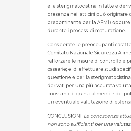
e la sterigmatocistina in latte e deriva
presenza nei latticini può originar
predominante per la AFM1) oppure d
durante i processi di maturazione.
Considerate le preoccupanti caratter
Comitato Nazionale Sicurezza Alim
rafforzare le misure di controllo e pr
casearie; e di effettuare studi specifi
questione e per la sterigmatocistina s
derivati per una più accurata valutaz
consumo di questi alimenti e dei poten
un eventuale valutazione di estensi
CONCLUSIONI:
Le conoscenze attuali
non sono sufficienti per una valutazi