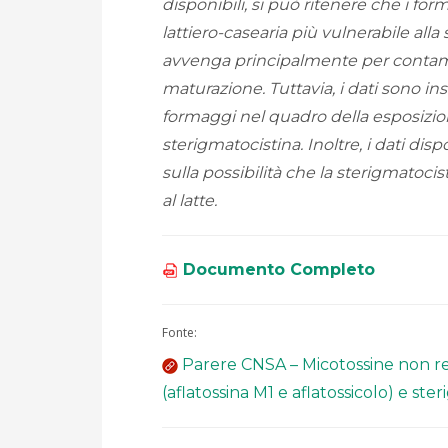
disponibili, si può ritenere che i for
lattiero-casearia più vulnerabile alla
avvenga principalmente per contamin
maturazione. Tuttavia, i dati sono insu
formaggi nel quadro della esposizi
sterigmatocistina. Inoltre, i dati dis
sulla possibilità che la sterigmatoc
al latte.
Documento Completo
Fonte:
Parere CNSA – Micotossine non reg
(aflatossina M1 e aflatossicolo) e ste