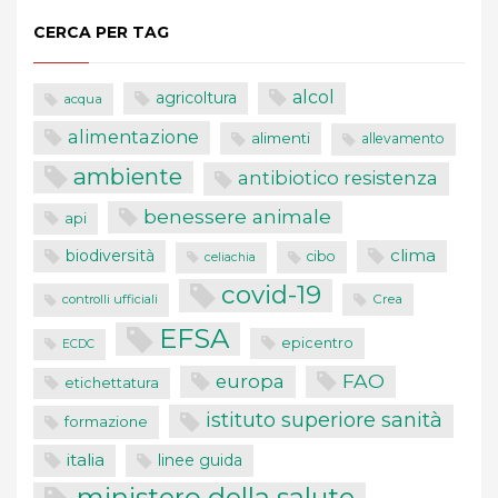
CERCA PER TAG
alcol
agricoltura
acqua
alimentazione
alimenti
allevamento
ambiente
antibiotico resistenza
benessere animale
api
clima
biodiversità
cibo
celiachia
covid-19
controlli ufficiali
Crea
EFSA
epicentro
ECDC
FAO
europa
etichettatura
istituto superiore sanità
formazione
italia
linee guida
ministero della salute