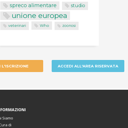
spreco alimentare
studio
unione europea
Who
veterinari
zoonosi
I L'ISCRIZIONE
ACCEDI ALL'AREA RISERVATA
NFORMAZIONI
i Siamo
Cura di