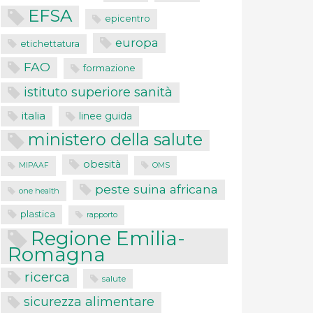
EFSA
epicentro
europa
etichettatura
FAO
formazione
istituto superiore sanità
italia
linee guida
ministero della salute
obesità
MIPAAF
OMS
peste suina africana
one health
plastica
rapporto
Regione Emilia-
Romagna
ricerca
salute
sicurezza alimentare