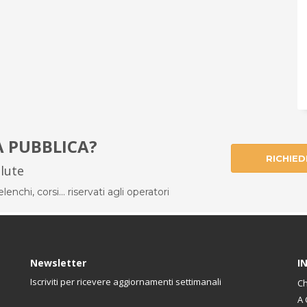
À PUBBLICA?
RICHIED
alute
enchi, corsi... riservati agli operatori
Newsletter
I
Iscriviti per ricevere aggiornamenti settimanali
Ch
A 