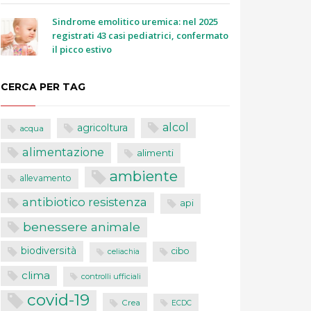
Sindrome emolitico uremica: nel 2025
registrati 43 casi pediatrici, confermato
il picco estivo
CERCA PER TAG
alcol
agricoltura
acqua
alimentazione
alimenti
ambiente
allevamento
antibiotico resistenza
api
benessere animale
biodiversità
cibo
celiachia
clima
controlli ufficiali
covid-19
Crea
ECDC