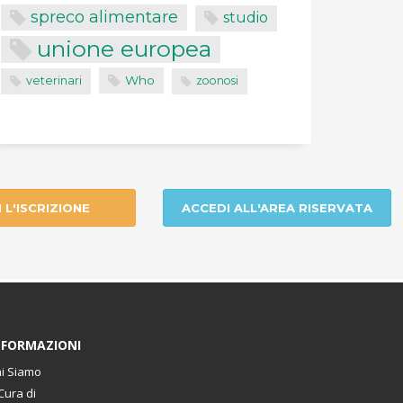
spreco alimentare
studio
unione europea
Who
veterinari
zoonosi
I L'ISCRIZIONE
ACCEDI ALL'AREA RISERVATA
NFORMAZIONI
i Siamo
Cura di