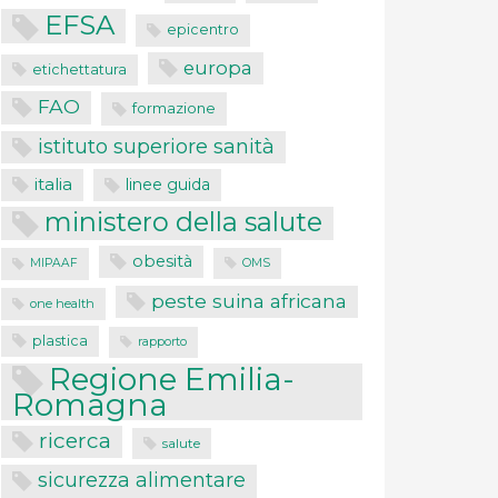
EFSA
epicentro
europa
etichettatura
FAO
formazione
istituto superiore sanità
italia
linee guida
ministero della salute
obesità
MIPAAF
OMS
peste suina africana
one health
plastica
rapporto
Regione Emilia-
Romagna
ricerca
salute
sicurezza alimentare