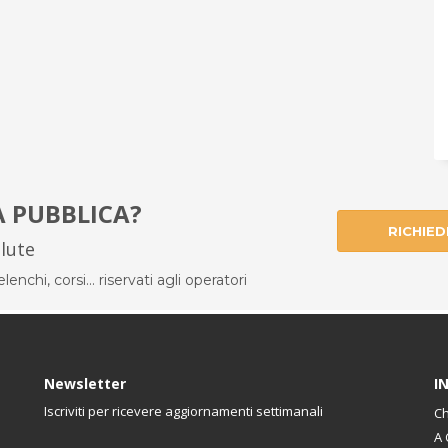
À PUBBLICA?
RICHIED
alute
enchi, corsi... riservati agli operatori
Newsletter
I
Iscriviti per ricevere aggiornamenti settimanali
Ch
A 