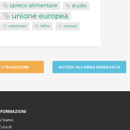
spreco alimentare
studio
unione europea
Who
veterinari
zoonosi
I L'ISCRIZIONE
ACCEDI ALL'AREA RISERVATA
NFORMAZIONI
i Siamo
Cura di