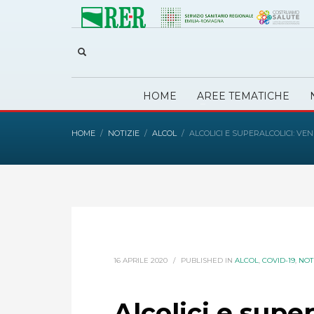
HOME
AREE TEMATICHE
HOME
NOTIZIE
ALCOL
ALCOLICI E SUPERALCOLICI: V
16 APRILE 2020
/
PUBLISHED IN
ALCOL
,
COVID-19
,
NOT
Alcolici e super