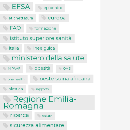
EFSA
epicentro
europa
etichettatura
FAO
formazione
istituto superiore sanità
italia
linee guida
ministero della salute
obesità
MIPAAF
OMS
peste suina africana
one health
plastica
rapporto
Regione Emilia-
Romagna
ricerca
salute
sicurezza alimentare