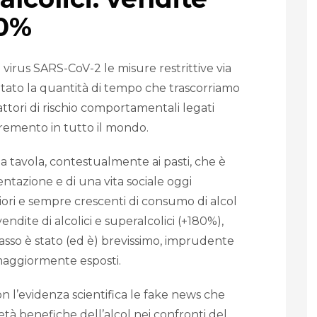
80%
 virus SARS-CoV-2 le misure restrittive via
tato la quantità di tempo che trascorriamo
attori di rischio comportamentali legati
ncremento in tutto il mondo.
a tavola, contestualmente ai pasti, che è
entazione e di una vita sociale oggi
iori e sempre crescenti di consumo di alcol
ndite di alcolici e superalcolici (+180%),
asso è stato (ed è) brevissimo, imprudente
è maggiormente esposti.
 l’evidenza scientifica le fake news che
età benefiche dell’alcol nei confronti del