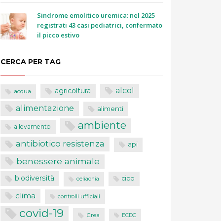
Sindrome emolitico uremica: nel 2025
registrati 43 casi pediatrici, confermato
il picco estivo
CERCA PER TAG
alcol
agricoltura
acqua
alimentazione
alimenti
ambiente
allevamento
antibiotico resistenza
api
benessere animale
biodiversità
cibo
celiachia
clima
controlli ufficiali
covid-19
Crea
ECDC