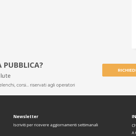
À PUBBLICA?
RICHIED
alute
enchi, corsi... riservati agli operatori
Newsletter
I
Iscriviti per ricevere aggiornamenti settimanali
Ch
A 