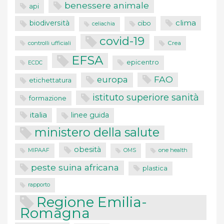
benessere animale
api
clima
biodiversità
cibo
celiachia
covid-19
controlli ufficiali
Crea
EFSA
epicentro
ECDC
FAO
europa
etichettatura
istituto superiore sanità
formazione
italia
linee guida
ministero della salute
obesità
one health
MIPAAF
OMS
peste suina africana
plastica
rapporto
Regione Emilia-
Romagna