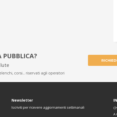
À PUBBLICA?
RICHIED
alute
enchi, corsi... riservati agli operatori
Newsletter
I
Iscriviti per ricevere aggiornamenti settimanali
Ch
A 