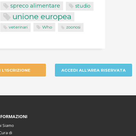
spreco alimentare
studio
unione europea
Who
veterinari
zoonosi
I L'ISCRIZIONE
ACCEDI ALL'AREA RISERVATA
NFORMAZIONI
i Siamo
Cura di