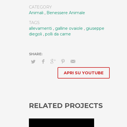
CATEGORY
Animali
,
Benessere Animale
TAGS
allevamenti
,
galline ovaiole
,
giuseppe
diegoli
,
polli da carne
APRI SU YOUTUBE
RELATED PROJECTS