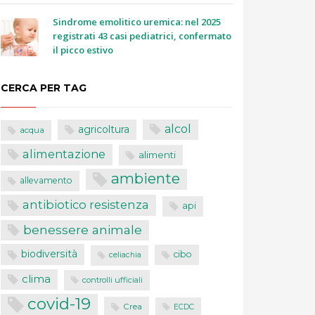
Sindrome emolitico uremica: nel 2025
registrati 43 casi pediatrici, confermato
il picco estivo
CERCA PER TAG
alcol
agricoltura
acqua
alimentazione
alimenti
ambiente
allevamento
antibiotico resistenza
api
benessere animale
biodiversità
cibo
celiachia
clima
controlli ufficiali
covid-19
Crea
ECDC