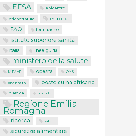
EFSA
epicentro
europa
etichettatura
FAO
formazione
istituto superiore sanità
italia
linee guida
ministero della salute
obesità
MIPAAF
OMS
peste suina africana
one health
plastica
rapporto
Regione Emilia-
Romagna
ricerca
salute
sicurezza alimentare