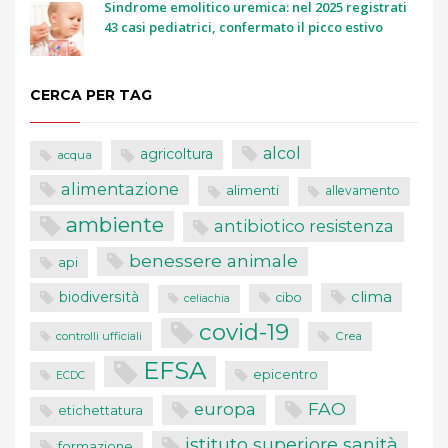
Sindrome emolitico uremica: nel 2025 registrati
43 casi pediatrici, confermato il picco estivo
CERCA PER TAG
alcol
agricoltura
acqua
alimentazione
alimenti
allevamento
ambiente
antibiotico resistenza
benessere animale
api
clima
biodiversità
cibo
celiachia
covid-19
controlli ufficiali
Crea
EFSA
epicentro
ECDC
FAO
europa
etichettatura
istituto superiore sanità
formazione