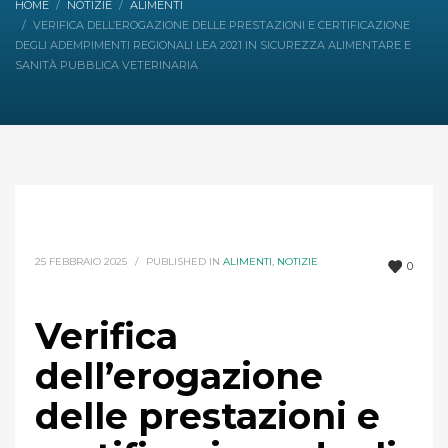
HOME
NOTIZIE
ALIMENTI
VERIFICA DELL’EROGAZIONE DELLE PRESTAZIONI E CERTIFICAZIONE
DEGLI ADEMPIMENTI REGIONALI LEA 2021 IN SICUREZZA ALIMENTARE E
SANITÀ PUBBLICA VETERINARIA
25 FEBBRAIO 2025
/
PUBLISHED IN
ALIMENTI
,
NOTIZIE
0
Verifica
dell’erogazione
delle prestazioni e