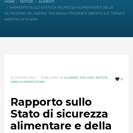
HOME
NOTIZIE
ALIMENTI
RAPPORTO SULLO STATO DI SICUREZZA ALIMENTARE E DELLA
NUTRIZIONE NEL MONDO: TRA MALNUTRIZIONE E OBESITÀ SI È TORNATI
INDIETRO DI 15 ANNI.
22 AGOSTO 2024
/
PUBLISHED IN
ALIMENTI
,
FAO OMS
,
NOTIZIE
,
0
SANA ALIMENTAZIONE
Rapporto sullo
Stato di sicurezza
alimentare e della