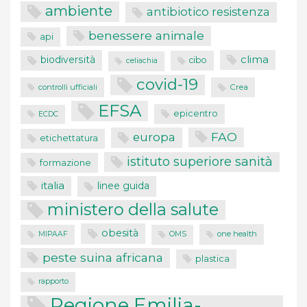
ambiente
antibiotico resistenza
benessere animale
api
clima
biodiversità
cibo
celiachia
covid-19
controlli ufficiali
Crea
EFSA
epicentro
ECDC
FAO
europa
etichettatura
istituto superiore sanità
formazione
italia
linee guida
ministero della salute
obesità
one health
MIPAAF
OMS
peste suina africana
plastica
rapporto
Regione Emilia-