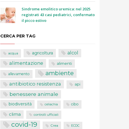
Sindrome emolitico uremica: nel 2025
registrati 43 casi pediatrici, confermato
il picco estivo
CERCA PER TAG
alcol
agricoltura
acqua
alimentazione
alimenti
ambiente
allevamento
antibiotico resistenza
api
benessere animale
biodiversità
cibo
celiachia
clima
controlli ufficiali
covid-19
Crea
ECDC