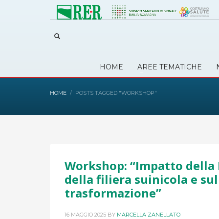
HOME
AREE TEMATICHE
HOME
POSTS TAGGED "WORKSHOP"
Workshop: “Impatto della 
della filiera suinicola e su
trasformazione”
16 MAGGIO 2025
BY
MARCELLA ZANELLATO