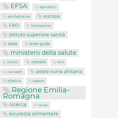
EFSA
epicentro
europa
etichettatura
FAO
formazione
istituto superiore sanità
italia
linee guida
ministero della salute
obesità
MIPAAF
OMS
peste suina africana
one health
plastica
rapporto
Regione Emilia-
Romagna
ricerca
salute
sicurezza alimentare