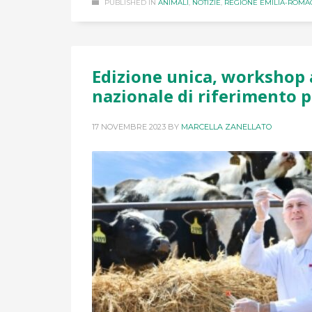
PUBLISHED IN
ANIMALI
,
NOTIZIE
,
REGIONE EMILIA-ROM
Edizione unica, workshop 
nazionale di riferimento p
17 NOVEMBRE 2023
BY
MARCELLA ZANELLATO