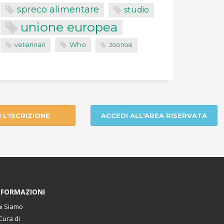
spreco alimentare
studio
unione europea
Who
veterinari
zoonosi
I L'ISCRIZIONE
ACCEDI ALL'AREA RISERVATA
NFORMAZIONI
i Siamo
Cura di