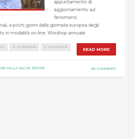
appuntamento di
aggiornamento sul
fenomeno
mali, a pochi giorni dalla giornata europea degli
ato in modalità on-line. Worshop annuale
UTE
VETERINARI
WORKSHOP
READ MORE
TERO DELLA SALUTE
,
NOTIZIE
NO COMMENTS