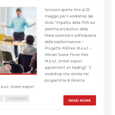
Iscrizioni aperte fino al 25
maggio per il workshop dal
titolo “Impatto della PSA sul
sistema produttivo della
filiera suinicola e sull’industria
della trasformazione –
Progetto ASFree M.e.a.t. –
African Swine Fever free
M.e.a.t. (meet export
agreement on trading)”. Il
workshop che rientra nel
programma di Ricerca
e.a.t. (meet export
A
WORKSHOP
READ MORE