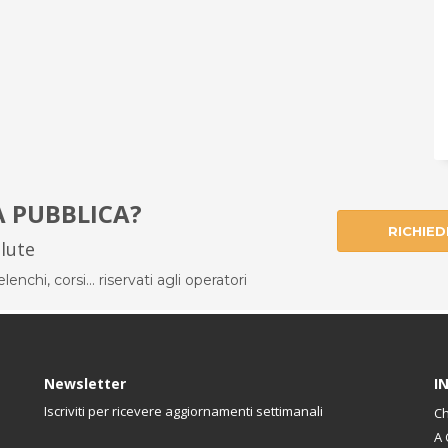
À PUBBLICA?
RICHIED
alute
enchi, corsi... riservati agli operatori
Newsletter
I
Iscriviti per ricevere aggiornamenti settimanali
Ch
A 