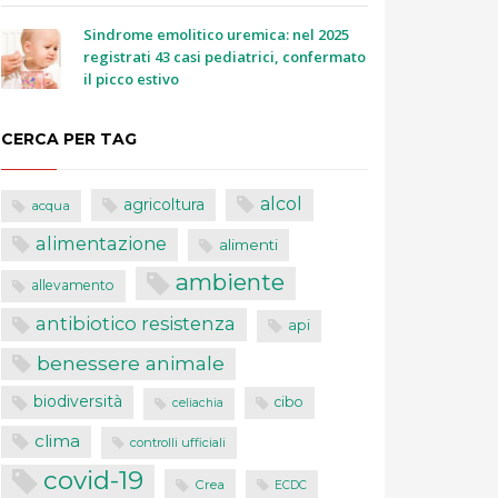
Sindrome emolitico uremica: nel 2025
registrati 43 casi pediatrici, confermato
il picco estivo
CERCA PER TAG
alcol
agricoltura
acqua
alimentazione
alimenti
ambiente
allevamento
antibiotico resistenza
api
benessere animale
biodiversità
cibo
celiachia
clima
controlli ufficiali
covid-19
Crea
ECDC