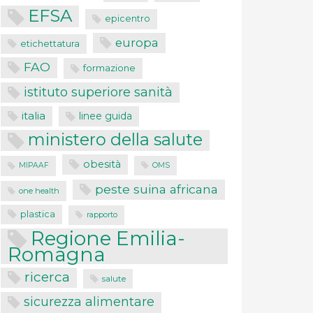
EFSA
epicentro
europa
etichettatura
FAO
formazione
istituto superiore sanità
italia
linee guida
ministero della salute
obesità
MIPAAF
OMS
peste suina africana
one health
plastica
rapporto
Regione Emilia-
Romagna
ricerca
salute
sicurezza alimentare