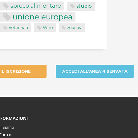
spreco alimentare
studio
unione europea
Who
veterinari
zoonosi
I L'ISCRIZIONE
ACCEDI ALL'AREA RISERVATA
NFORMAZIONI
i Siamo
Cura di