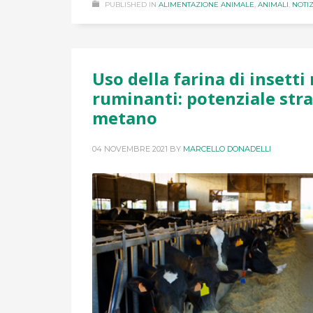
PUBLISHED IN
ALIMENTAZIONE ANIMALE
,
ANIMALI
,
NOTIZ
Uso della farina di insetti
ruminanti: potenziale stra
metano
04 NOVEMBRE 2021
BY
MARCELLO DONADELLI