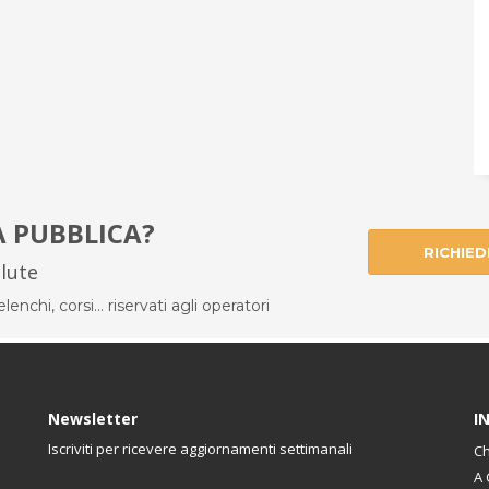
À PUBBLICA?
RICHIED
alute
enchi, corsi... riservati agli operatori
Newsletter
I
Iscriviti per ricevere aggiornamenti settimanali
Ch
A 