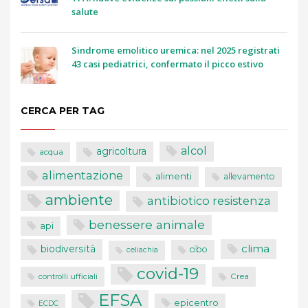
salute
Sindrome emolitico uremica: nel 2025 registrati
43 casi pediatrici, confermato il picco estivo
CERCA PER TAG
alcol
agricoltura
acqua
alimentazione
alimenti
allevamento
ambiente
antibiotico resistenza
benessere animale
api
clima
biodiversità
cibo
celiachia
covid-19
controlli ufficiali
Crea
EFSA
epicentro
ECDC