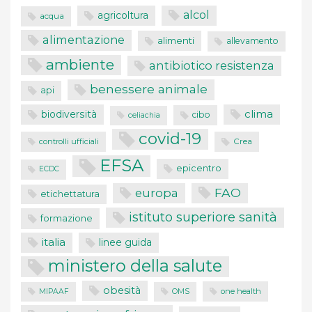
alcol
agricoltura
acqua
alimentazione
alimenti
allevamento
ambiente
antibiotico resistenza
benessere animale
api
clima
biodiversità
cibo
celiachia
covid-19
controlli ufficiali
Crea
EFSA
epicentro
ECDC
FAO
europa
etichettatura
istituto superiore sanità
formazione
italia
linee guida
ministero della salute
obesità
one health
MIPAAF
OMS