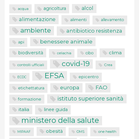
alcol
agricoltura
acqua
alimentazione
alimenti
allevamento
ambiente
antibiotico resistenza
benessere animale
api
clima
biodiversità
cibo
celiachia
covid-19
controlli ufficiali
Crea
EFSA
epicentro
ECDC
FAO
europa
etichettatura
istituto superiore sanità
formazione
italia
linee guida
ministero della salute
obesità
one health
MIPAAF
OMS