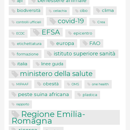
benessere animale
api
clima
biodiversità
cibo
celiachia
covid-19
controlli ufficiali
Crea
EFSA
epicentro
ECDC
FAO
europa
etichettatura
istituto superiore sanità
formazione
italia
linee guida
ministero della salute
obesità
one health
MIPAAF
OMS
peste suina africana
plastica
rapporto
Regione Emilia-
Romagna