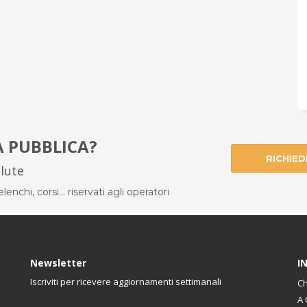
À PUBBLICA?
RICHIED
alute
enchi, corsi... riservati agli operatori
Newsletter
I
Iscriviti per ricevere aggiornamenti settimanali
Ch
A 