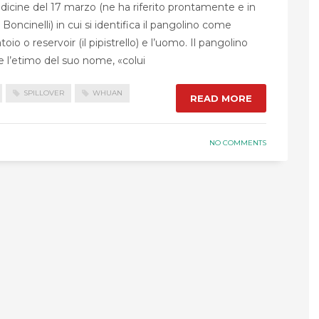
edicine del 17 marzo (ne ha riferito prontamente e in
cinelli) in cui si identifica il pangolino come
oio o reservoir (il pipistrello) e l’uomo. Il pangolino
me l’etimo del suo nome, «colui
SPILLOVER
WHUAN
READ MORE
NO COMMENTS