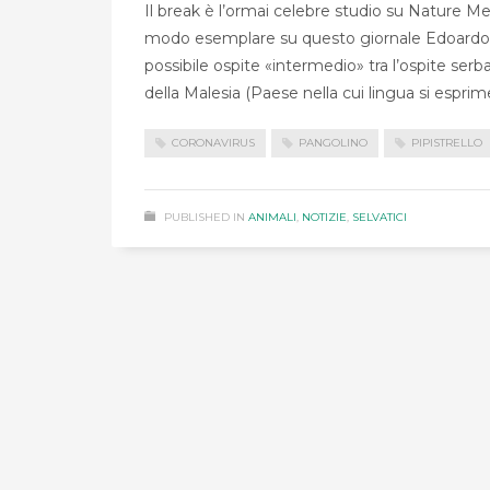
Il break è l’ormai celebre studio su Nature M
modo esemplare su questo giornale Edoardo Bon
possibile ospite «intermedio» tra l’ospite serbat
della Malesia (Paese nella cui lingua si espri
CORONAVIRUS
PANGOLINO
PIPISTRELLO
PUBLISHED IN
ANIMALI
,
NOTIZIE
,
SELVATICI