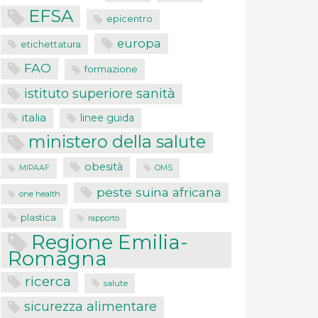
EFSA
epicentro
europa
etichettatura
FAO
formazione
istituto superiore sanità
italia
linee guida
ministero della salute
obesità
MIPAAF
OMS
peste suina africana
one health
plastica
rapporto
Regione Emilia-
Romagna
ricerca
salute
sicurezza alimentare