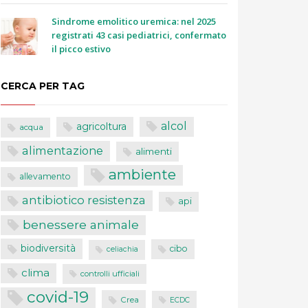
Sindrome emolitico uremica: nel 2025
registrati 43 casi pediatrici, confermato
il picco estivo
CERCA PER TAG
alcol
agricoltura
acqua
alimentazione
alimenti
ambiente
allevamento
antibiotico resistenza
api
benessere animale
biodiversità
cibo
celiachia
clima
controlli ufficiali
covid-19
Crea
ECDC