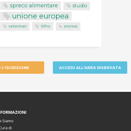
spreco alimentare
studio
unione europea
Who
veterinari
zoonosi
I L'ISCRIZIONE
ACCEDI ALL'AREA RISERVATA
NFORMAZIONI
i Siamo
Cura di