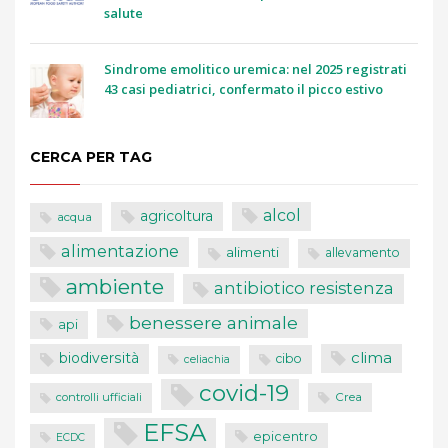
salute
Sindrome emolitico uremica: nel 2025 registrati
43 casi pediatrici, confermato il picco estivo
CERCA PER TAG
alcol
agricoltura
acqua
alimentazione
alimenti
allevamento
ambiente
antibiotico resistenza
benessere animale
api
clima
biodiversità
cibo
celiachia
covid-19
controlli ufficiali
Crea
EFSA
epicentro
ECDC