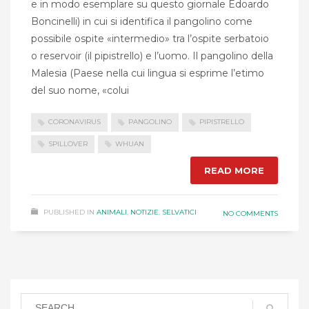
e in modo esemplare su questo giornale Edoardo
Boncinelli) in cui si identifica il pangolino come
possibile ospite «intermedio» tra l’ospite serbatoio
o reservoir (il pipistrello) e l’uomo. Il pangolino della
Malesia (Paese nella cui lingua si esprime l’etimo
del suo nome, «colui
CORONAVIRUS
PANGOLINO
PIPISTRELLO
SPILLOVER
WHUAN
READ MORE
PUBLISHED IN
ANIMALI
,
NOTIZIE
,
SELVATICI
NO COMMENTS