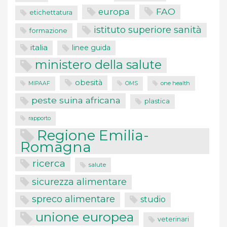
FAO
europa
etichettatura
istituto superiore sanità
formazione
italia
linee guida
ministero della salute
obesità
one health
MIPAAF
OMS
peste suina africana
plastica
rapporto
Regione Emilia-
Romagna
ricerca
salute
sicurezza alimentare
spreco alimentare
studio
unione europea
veterinari