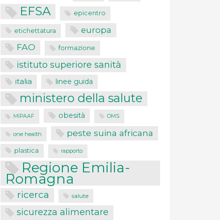
EFSA
epicentro
europa
etichettatura
FAO
formazione
istituto superiore sanità
italia
linee guida
ministero della salute
obesità
MIPAAF
OMS
peste suina africana
one health
plastica
rapporto
Regione Emilia-
Romagna
ricerca
salute
sicurezza alimentare