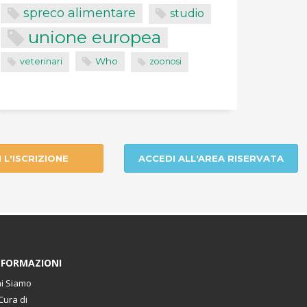
spreco alimentare
studio
unione europea
Who
veterinari
zoonosi
I L'ISCRIZIONE
ACCEDI ALL'AREA RISERVATA
NFORMAZIONI
i Siamo
Cura di