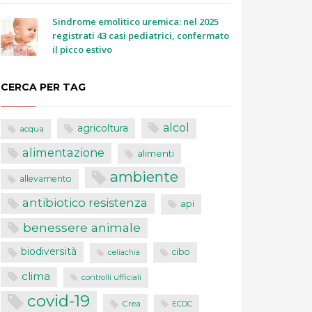
Sindrome emolitico uremica: nel 2025
registrati 43 casi pediatrici, confermato
il picco estivo
CERCA PER TAG
alcol
agricoltura
acqua
alimentazione
alimenti
ambiente
allevamento
antibiotico resistenza
api
benessere animale
biodiversità
cibo
celiachia
clima
controlli ufficiali
covid-19
Crea
ECDC