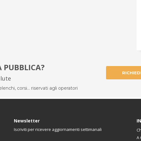
À PUBBLICA?
RICHIED
alute
enchi, corsi... riservati agli operatori
Newsletter
I
Iscriviti per ricevere aggiornamenti settimanali
Ch
A 