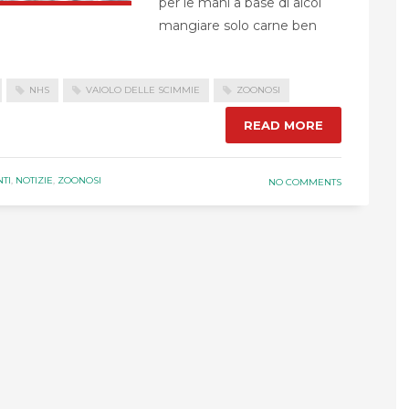
per le mani a base di alcol
mangiare solo carne ben
NHS
VAIOLO DELLE SCIMMIE
ZOONOSI
READ MORE
TI
,
NOTIZIE
,
ZOONOSI
NO COMMENTS