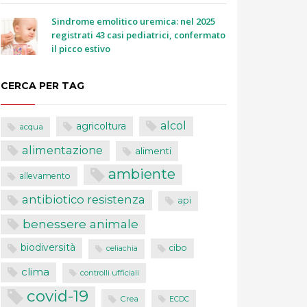
Sindrome emolitico uremica: nel 2025
registrati 43 casi pediatrici, confermato
il picco estivo
CERCA PER TAG
alcol
agricoltura
acqua
alimentazione
alimenti
ambiente
allevamento
antibiotico resistenza
api
benessere animale
biodiversità
cibo
celiachia
clima
controlli ufficiali
covid-19
Crea
ECDC