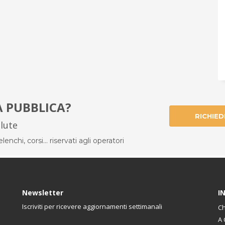
À PUBBLICA?
RICHIED
alute
enchi, corsi... riservati agli operatori
Newsletter
I
Iscriviti per ricevere aggiornamenti settimanali
Ch
A 