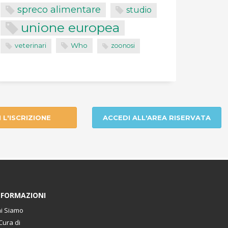
spreco alimentare
studio
unione europea
Who
veterinari
zoonosi
I L'ISCRIZIONE
ACCEDI ALL'AREA RISERVATA
NFORMAZIONI
i Siamo
Cura di