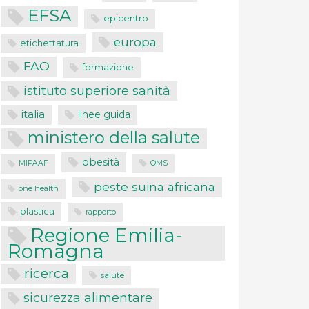
EFSA
epicentro
europa
etichettatura
FAO
formazione
istituto superiore sanità
italia
linee guida
ministero della salute
obesità
MIPAAF
OMS
peste suina africana
one health
plastica
rapporto
Regione Emilia-
Romagna
ricerca
salute
sicurezza alimentare