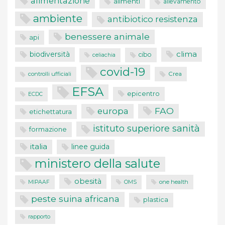
alimentazione
alimenti
allevamento
ambiente
antibiotico resistenza
benessere animale
api
clima
biodiversità
cibo
celiachia
covid-19
controlli ufficiali
Crea
EFSA
epicentro
ECDC
FAO
europa
etichettatura
istituto superiore sanità
formazione
italia
linee guida
ministero della salute
obesità
one health
MIPAAF
OMS
peste suina africana
plastica
rapporto