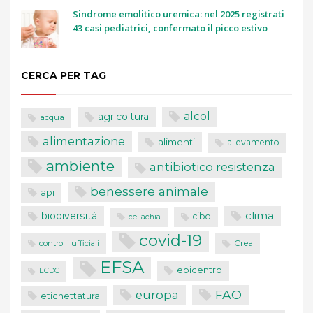
Sindrome emolitico uremica: nel 2025 registrati
43 casi pediatrici, confermato il picco estivo
CERCA PER TAG
alcol
agricoltura
acqua
alimentazione
alimenti
allevamento
ambiente
antibiotico resistenza
benessere animale
api
clima
biodiversità
cibo
celiachia
covid-19
controlli ufficiali
Crea
EFSA
epicentro
ECDC
FAO
europa
etichettatura