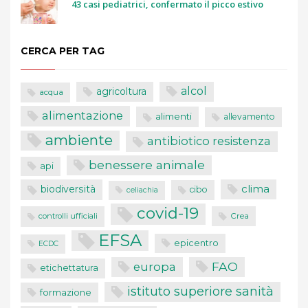
43 casi pediatrici, confermato il picco estivo
CERCA PER TAG
alcol
agricoltura
acqua
alimentazione
alimenti
allevamento
ambiente
antibiotico resistenza
benessere animale
api
clima
biodiversità
cibo
celiachia
covid-19
controlli ufficiali
Crea
EFSA
epicentro
ECDC
FAO
europa
etichettatura
istituto superiore sanità
formazione