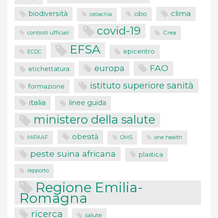
clima
biodiversità
cibo
celiachia
covid-19
controlli ufficiali
Crea
EFSA
epicentro
ECDC
FAO
europa
etichettatura
istituto superiore sanità
formazione
italia
linee guida
ministero della salute
obesità
one health
MIPAAF
OMS
peste suina africana
plastica
rapporto
Regione Emilia-
Romagna
ricerca
salute