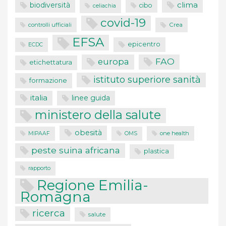
clima
biodiversità
cibo
celiachia
covid-19
controlli ufficiali
Crea
EFSA
epicentro
ECDC
FAO
europa
etichettatura
istituto superiore sanità
formazione
italia
linee guida
ministero della salute
obesità
one health
MIPAAF
OMS
peste suina africana
plastica
rapporto
Regione Emilia-
Romagna
ricerca
salute