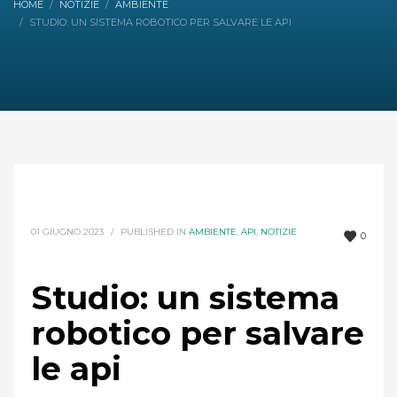
HOME
NOTIZIE
AMBIENTE
STUDIO: UN SISTEMA ROBOTICO PER SALVARE LE API
01 GIUGNO 2023
/
PUBLISHED IN
AMBIENTE
,
API
,
NOTIZIE
0
Studio: un sistema
robotico per salvare
le api