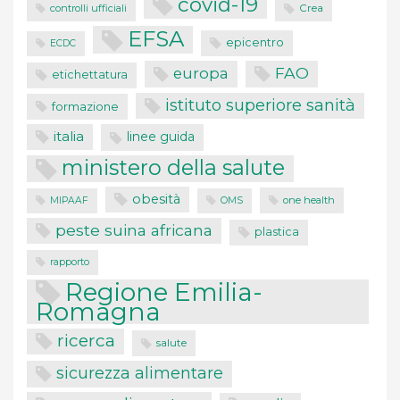
covid-19
controlli ufficiali
Crea
EFSA
epicentro
ECDC
FAO
europa
etichettatura
istituto superiore sanità
formazione
italia
linee guida
ministero della salute
obesità
one health
MIPAAF
OMS
peste suina africana
plastica
rapporto
Regione Emilia-
Romagna
ricerca
salute
sicurezza alimentare