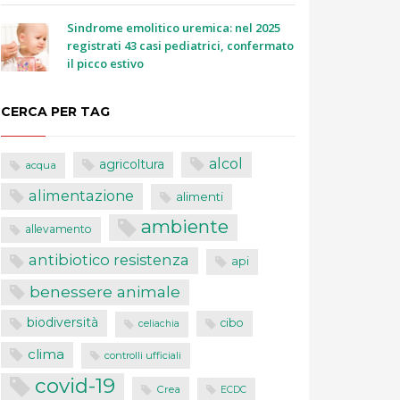
Sindrome emolitico uremica: nel 2025
registrati 43 casi pediatrici, confermato
il picco estivo
CERCA PER TAG
alcol
agricoltura
acqua
alimentazione
alimenti
ambiente
allevamento
antibiotico resistenza
api
benessere animale
biodiversità
cibo
celiachia
clima
controlli ufficiali
covid-19
Crea
ECDC