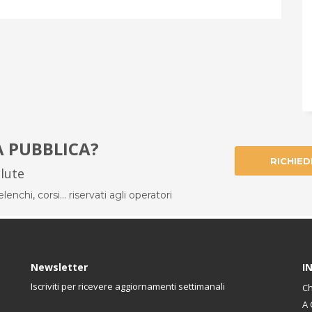
À PUBBLICA?
RICHIED
alute
enchi, corsi... riservati agli operatori
Newsletter
I
Iscriviti per ricevere aggiornamenti settimanali
Ch
A 