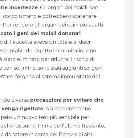
lte incertezze
. Gli organi dei maiali non
 il corpo umano e potrebbero scatenare
e
. Per rendere gli organi dei suini più adatti
cato i geni dei maiali donatori
.
to di Faucette aveva un totale di dieci
esponsabili del rigetto immunitario sono
 stato eliminato per ridurre il rischio di
o con sé. Infine, sono stati aggiunti sei geni
ttare l’organo al sistema immunitario del
ando diverse
precauzioni per evitare che
 venga rigettato
. A dicembre hanno
ppato un nuovo test più sensibile per
 del virus suino. Prima dell’ultimo trapianto,
e donatore in cerca del Pcmv e di altri