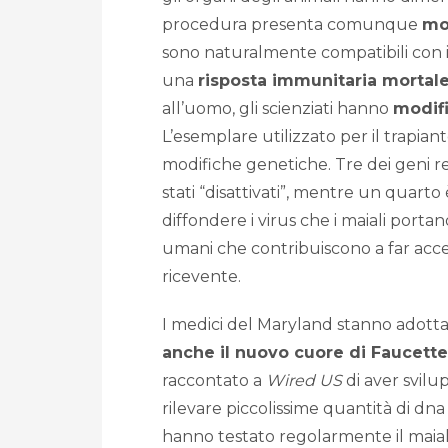
procedura presenta comunque
mo
sono naturalmente compatibili con
una
risposta immunitaria mortal
all’uomo, gli scienziati hanno
modifi
L’esemplare utilizzato per il trapian
modifiche genetiche. Tre dei geni r
stati “disattivati”, mentre un quarto è
diffondere i virus che i maiali portan
umani che contribuiscono a far acce
ricevente.
I medici del Maryland stanno adott
anche il nuovo cuore di Faucette
raccontato a
Wired US
di aver svilu
rilevare piccolissime quantità di dna
hanno testato regolarmente il maial