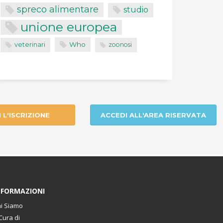
spreco alimentare
studio
unione europea
Who
veterinari
zoonosi
I L'ISCRIZIONE
ACCEDI ALL'AREA RISERVATA
NFORMAZIONI
i Siamo
Cura di