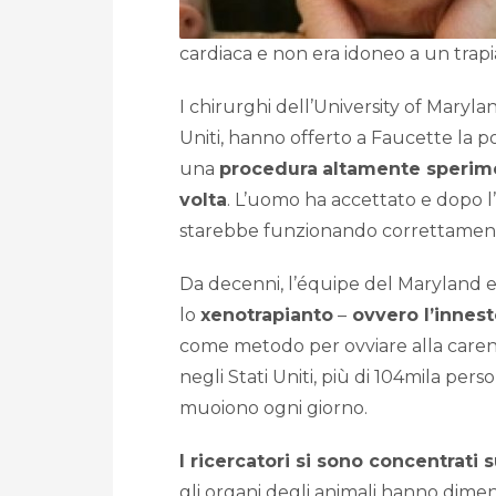
cardiaca e non era idoneo a un trap
I chirurghi dell’University of Maryla
Uniti, hanno offerto a Faucette la pos
una
procedura
altamente sperime
volta
. L’uomo ha accettato e dopo l
starebbe funzionando correttamente s
Da decenni, l’équipe del Maryland 
lo
xenotrapianto
–
ovvero l’innest
come metodo per ovviare alla carenz
negli Stati Uniti, più di 104mila pers
muoiono ogni giorno.
I ricercatori si sono concentrati s
gli organi degli animali hanno dimens