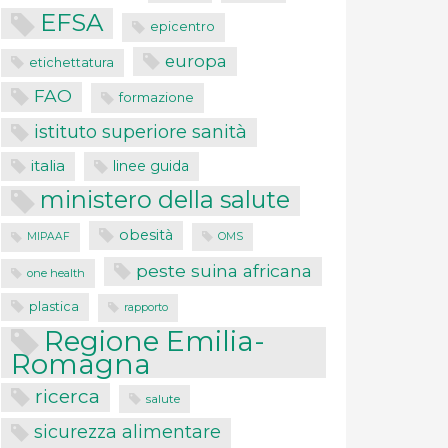
EFSA
epicentro
europa
etichettatura
FAO
formazione
istituto superiore sanità
italia
linee guida
ministero della salute
obesità
MIPAAF
OMS
peste suina africana
one health
plastica
rapporto
Regione Emilia-
Romagna
ricerca
salute
sicurezza alimentare