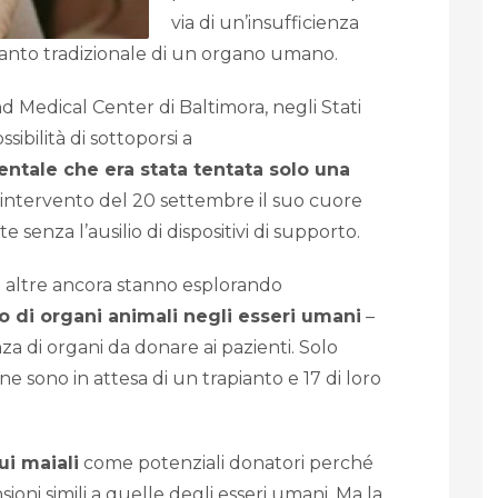
via di un’insufficienza
ianto tradizionale di un organo umano.
nd Medical Center di Baltimora, negli Stati
sibilità di sottoporsi a
ntale che era stata tentata solo una
’intervento del 20 settembre il suo cuore
enza l’ausilio di dispositivi di supporto.
e altre ancora stanno esplorando
o di organi animali negli esseri umani
–
a di organi da donare ai pazienti. Solo
one sono in attesa di un trapianto e 17 di loro
ui maiali
come potenziali donatori perché
ioni simili a quelle degli esseri umani. Ma la