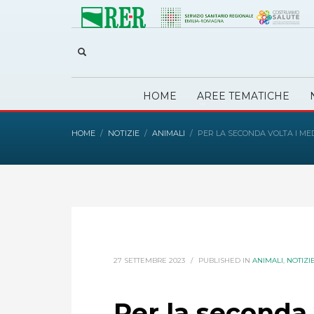
HOME
AREE TEMATICHE
HOME
NOTIZIE
ANIMALI
PER LA SECONDA VOLTA I ME
27 SETTEMBRE 2023
/
PUBLISHED IN
ANIMALI
,
NOTIZI
Per la seconda 