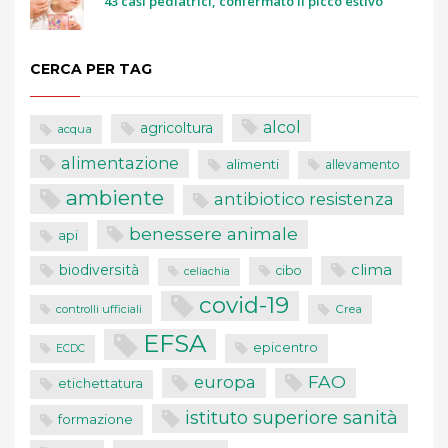
43 casi pediatrici, confermato il picco estivo
CERCA PER TAG
alcol
agricoltura
acqua
alimentazione
alimenti
allevamento
ambiente
antibiotico resistenza
benessere animale
api
clima
biodiversità
cibo
celiachia
covid-19
controlli ufficiali
Crea
EFSA
epicentro
ECDC
FAO
europa
etichettatura
istituto superiore sanità
formazione