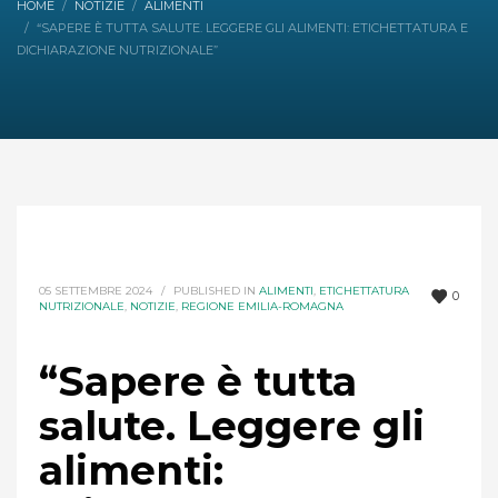
HOME
NOTIZIE
ALIMENTI
“SAPERE È TUTTA SALUTE. LEGGERE GLI ALIMENTI: ETICHETTATURA E
DICHIARAZIONE NUTRIZIONALE”
05 SETTEMBRE 2024
/
PUBLISHED IN
ALIMENTI
,
ETICHETTATURA
0
NUTRIZIONALE
,
NOTIZIE
,
REGIONE EMILIA-ROMAGNA
“Sapere è tutta
salute. Leggere gli
alimenti: