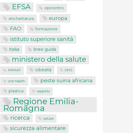
EFSA
epicentro
europa
etichettatura
FAO
formazione
istituto superiore sanità
italia
linee guida
ministero della salute
obesità
MIPAAF
OMS
peste suina africana
one health
plastica
rapporto
Regione Emilia-
Romagna
ricerca
salute
sicurezza alimentare