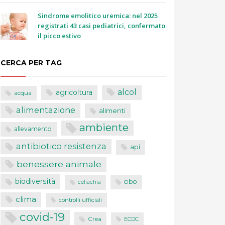
Sindrome emolitico uremica: nel 2025
registrati 43 casi pediatrici, confermato
il picco estivo
CERCA PER TAG
alcol
agricoltura
acqua
alimentazione
alimenti
ambiente
allevamento
antibiotico resistenza
api
benessere animale
biodiversità
cibo
celiachia
clima
controlli ufficiali
covid-19
Crea
ECDC