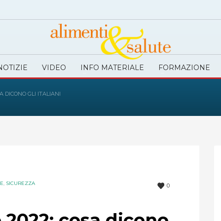
NOTIZIE
VIDEO
INFO MATERIALE
FORMAZIONE
 DICONO GLI ITALIANI
IE
,
SICUREZZA
0
2022: cosa dicono