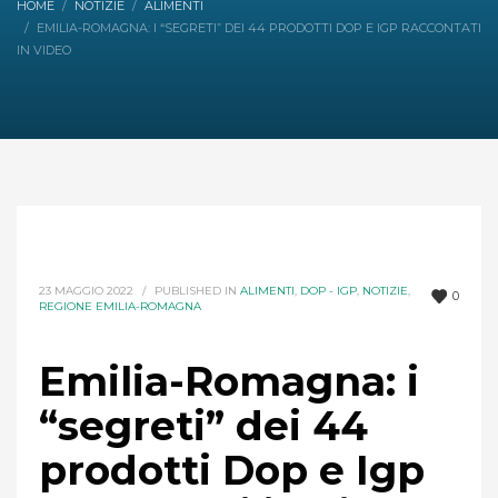
HOME
NOTIZIE
ALIMENTI
EMILIA-ROMAGNA: I “SEGRETI” DEI 44 PRODOTTI DOP E IGP RACCONTATI
IN VIDEO
23 MAGGIO 2022
/
PUBLISHED IN
ALIMENTI
,
DOP - IGP
,
NOTIZIE
,
0
REGIONE EMILIA-ROMAGNA
Emilia-Romagna: i
“segreti” dei 44
prodotti Dop e Igp