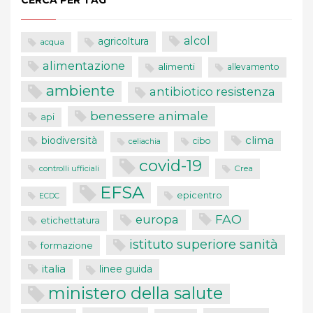
CERCA PER TAG
alcol
agricoltura
acqua
alimentazione
alimenti
allevamento
ambiente
antibiotico resistenza
benessere animale
api
clima
biodiversità
cibo
celiachia
covid-19
controlli ufficiali
Crea
EFSA
epicentro
ECDC
FAO
europa
etichettatura
istituto superiore sanità
formazione
italia
linee guida
ministero della salute