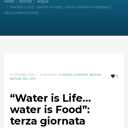
HOME
NOTIZIE
ACQUA
“WATER IS LIFE… WATER IS FOOD”: TERZA GIORNATA MONDIALE
DELL’ALIMENTAZIONE
12 OTTOBRE 2023
/
PUBLISHED IN
ACQUA
,
ALIMENTI
,
NOTIZIE
,
0
NOTIZIE DEL SITO
“Water is Life…
water is Food”:
terza giornata