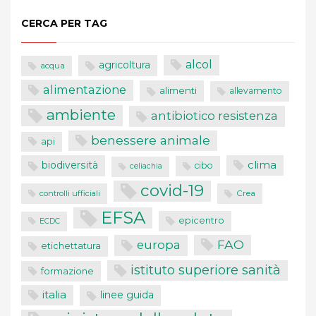
CERCA PER TAG
alcol
agricoltura
acqua
alimentazione
alimenti
allevamento
ambiente
antibiotico resistenza
benessere animale
api
clima
biodiversità
cibo
celiachia
covid-19
controlli ufficiali
Crea
EFSA
epicentro
ECDC
FAO
europa
etichettatura
istituto superiore sanità
formazione
italia
linee guida