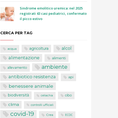
Sindrome emolitico uremica: nel 2025
registrati 43 casi pediatrici, confermato
il picco estivo
CERCA PER TAG
alcol
agricoltura
acqua
alimentazione
alimenti
ambiente
allevamento
antibiotico resistenza
api
benessere animale
biodiversità
cibo
celiachia
clima
controlli ufficiali
covid-19
Crea
ECDC