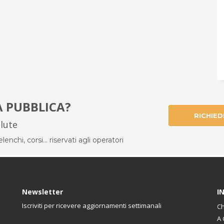
À PUBBLICA?
RICHIED
alute
enchi, corsi... riservati agli operatori
Newsletter
I
Iscriviti per ricevere aggiornamenti settimanali
Ch
A 