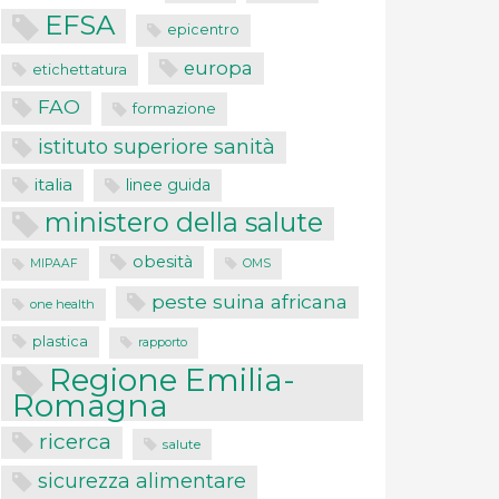
EFSA
epicentro
europa
etichettatura
FAO
formazione
istituto superiore sanità
italia
linee guida
ministero della salute
obesità
MIPAAF
OMS
peste suina africana
one health
plastica
rapporto
Regione Emilia-
Romagna
ricerca
salute
sicurezza alimentare