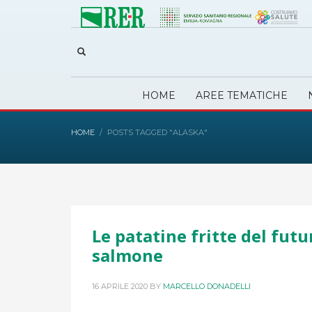
HOME
AREE TEMATICHE
HOME
POSTS TAGGED "ALASKA"
Le patatine fritte del futu
salmone
16 APRILE 2020
BY
MARCELLO DONADELLI