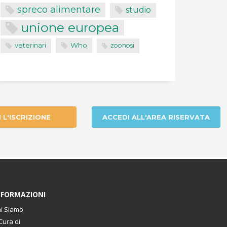
spreco alimentare
studio
unione europea
Who
veterinari
zoonosi
I L'ISCRIZIONE
ACCEDI ALL'AREA RISERVATA
NFORMAZIONI
i Siamo
Cura di