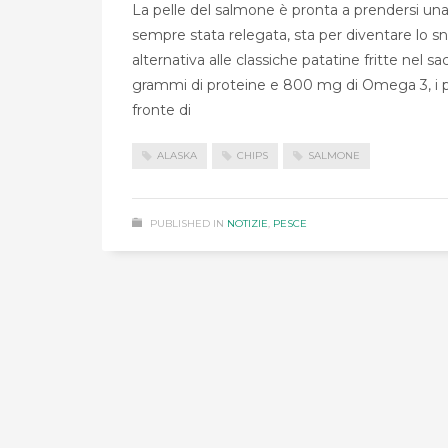
La pelle del salmone è pronta a prendersi una c
sempre stata relegata, sta per diventare lo sn
alternativa alle classiche patatine fritte nel 
grammi di proteine e 800 mg di Omega 3, i prez
fronte di
ALASKA
CHIPS
SALMONE
PUBLISHED IN
NOTIZIE
,
PESCE