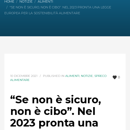
HOME
NOTIZIE
ALIMENTI
“SE NON È SICURO, NON È CIBO”. NEL 2023 PRONTA UNA LEGGE
EUROPEA PER LA SOSTENIBILITÀ ALIMENTARE
10 DICEMBRE 2021
/
PUBLISHED IN
ALIMENTI
,
NOTIZIE
,
SPRECO
0
ALIMENTARE
“Se non è sicuro,
non è cibo”. Nel
2023 pronta una