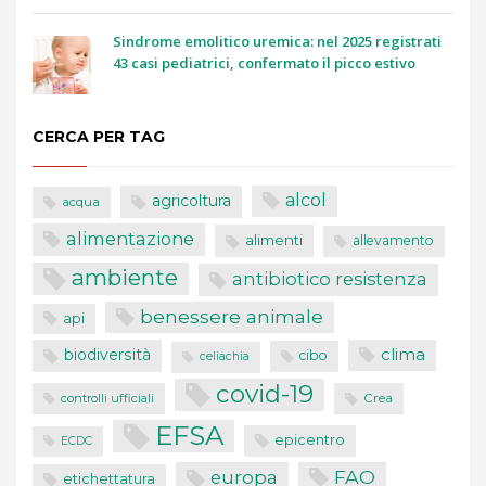
Sindrome emolitico uremica: nel 2025 registrati
43 casi pediatrici, confermato il picco estivo
CERCA PER TAG
alcol
agricoltura
acqua
alimentazione
alimenti
allevamento
ambiente
antibiotico resistenza
benessere animale
api
clima
biodiversità
cibo
celiachia
covid-19
controlli ufficiali
Crea
EFSA
epicentro
ECDC
FAO
europa
etichettatura