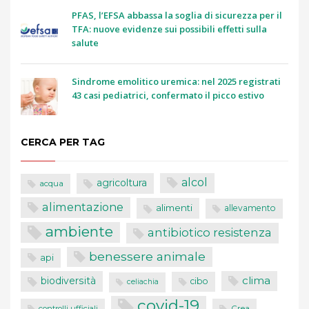
PFAS, l’EFSA abbassa la soglia di sicurezza per il
TFA: nuove evidenze sui possibili effetti sulla
salute
Sindrome emolitico uremica: nel 2025 registrati
43 casi pediatrici, confermato il picco estivo
CERCA PER TAG
alcol
agricoltura
acqua
alimentazione
alimenti
allevamento
ambiente
antibiotico resistenza
benessere animale
api
clima
biodiversità
cibo
celiachia
covid-19
controlli ufficiali
Crea