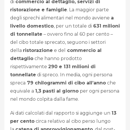
di
commercio al dettaglio, servizi di
ristorazione e famiglie
. La maggior parte
degli sprechi alimentari nel mondo avviene
a
livello domestico
, per un totale di
631 milioni
di tonnellate
– ovvero fino al 60 per cento –
del cibo totale sprecato, seguono i settori
della
ristorazione
e del
commercio al
dettaglio
che hanno prodotto
rispettivamente
290 e 131 milioni di
tonnellate
di spreco. In media, ogni persona
spreca
79 chilogrammi di cibo all’anno
che
equivale a
1,3 pasti al giorno
per ogni persona
nel mondo colpita dalla fame.
Ai dati calcolati dal rapporto si aggiunge un
13
per cento
circa relativo al cibo perso lungo
la
catena di approvvigionamento
, dal post-