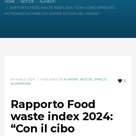
HOME
NOTIZIE
ALIMENTI
RAPPORTO FOOD WASTE INDEX 2024: “CON IL CIBO SPRECATO
POTREMMO NUTRIRE CHI SOFFRE DI FAME NEL MONDO”
04 APRILE 2024
/
PUBLISHED IN
ALIMENTI
,
NOTIZIE
,
SPRECO
5
ALIMENTARE
Rapporto Food
waste index 2024:
“Con il cibo