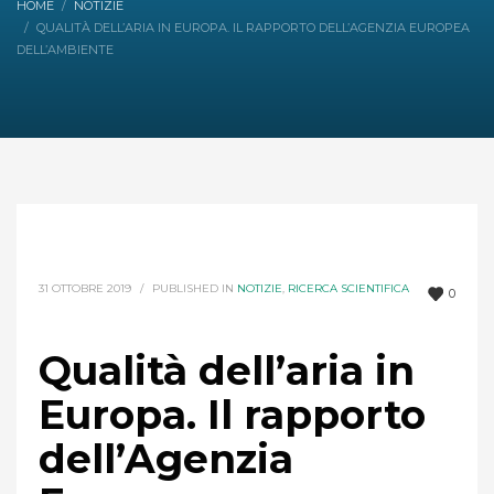
HOME
NOTIZIE
QUALITÀ DELL’ARIA IN EUROPA. IL RAPPORTO DELL’AGENZIA EUROPEA
DELL’AMBIENTE
31 OTTOBRE 2019
/
PUBLISHED IN
NOTIZIE
,
RICERCA SCIENTIFICA
0
Qualità dell’aria in
Europa. Il rapporto
dell’Agenzia