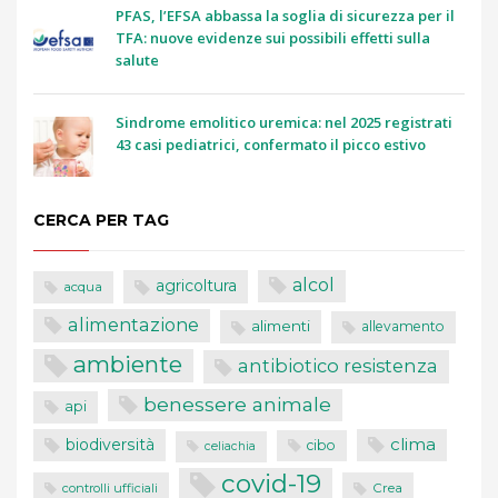
PFAS, l’EFSA abbassa la soglia di sicurezza per il
TFA: nuove evidenze sui possibili effetti sulla
salute
Sindrome emolitico uremica: nel 2025 registrati
43 casi pediatrici, confermato il picco estivo
CERCA PER TAG
alcol
agricoltura
acqua
alimentazione
alimenti
allevamento
ambiente
antibiotico resistenza
benessere animale
api
clima
biodiversità
cibo
celiachia
covid-19
controlli ufficiali
Crea