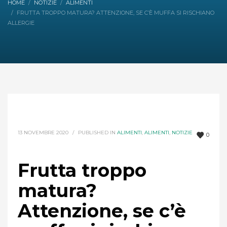
HOME
NOTIZIE
ALIMENTI
FRUTTA TROPPO MATURA? ATTENZIONE, SE C’È MUFFA SI RISCHIANO
ALLERGIE
13 NOVEMBRE 2020
/
PUBLISHED IN
ALIMENTI
,
ALIMENTI
,
NOTIZIE
0
Frutta troppo
matura?
Attenzione, se c’è