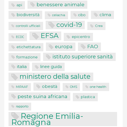
benessere animale
api
clima
biodiversità
cibo
celiachia
covid-19
controlli ufficiali
Crea
EFSA
epicentro
ECDC
FAO
europa
etichettatura
istituto superiore sanità
formazione
italia
linee guida
ministero della salute
obesità
one health
MIPAAF
OMS
peste suina africana
plastica
rapporto
Regione Emilia-
Romagna