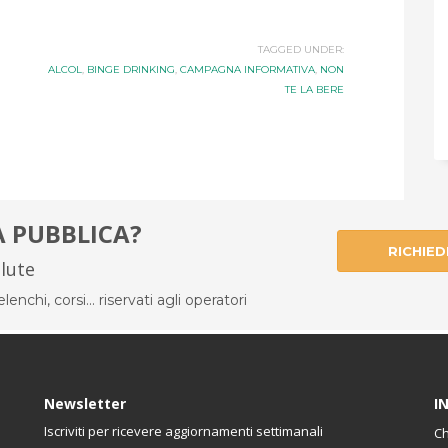
TAGGED UNDER:
ALCOL
,
BINGE DRINKING
,
CAMPAGNA INFORMATIVA
,
NON
TE LA BERE
À PUBBLICA?
RICHIED
alute
enchi, corsi... riservati agli operatori
Newsletter
I
Iscriviti per ricevere aggiornamenti settimanali
Ch