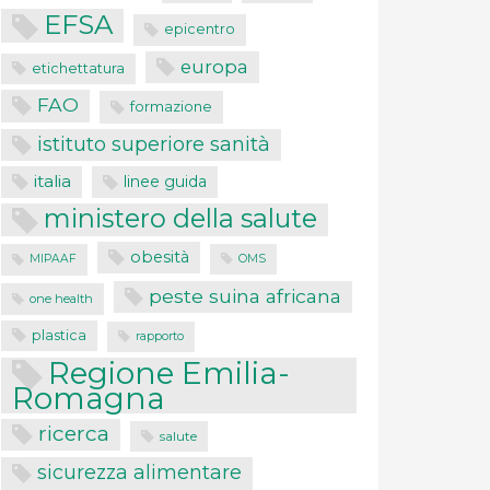
EFSA
epicentro
europa
etichettatura
FAO
formazione
istituto superiore sanità
italia
linee guida
ministero della salute
obesità
MIPAAF
OMS
peste suina africana
one health
plastica
rapporto
Regione Emilia-
Romagna
ricerca
salute
sicurezza alimentare