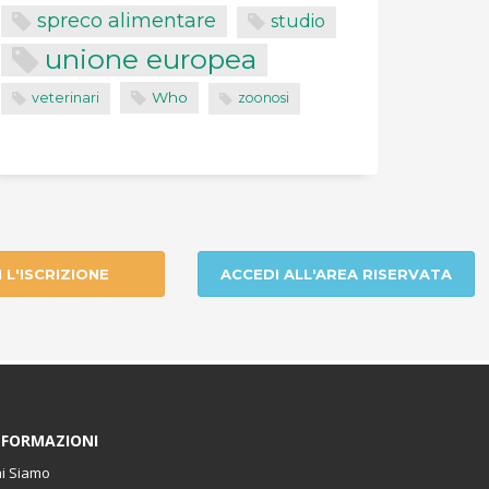
spreco alimentare
studio
unione europea
Who
veterinari
zoonosi
I L'ISCRIZIONE
ACCEDI ALL'AREA RISERVATA
NFORMAZIONI
i Siamo