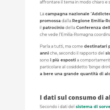
affrontare il tema in modo chiaro e 
La
campagna nazionale
“
Addicted
promossa
dalla
Regione Emilia-
il
patrocinio
della
Conferenza del
che vede l’Emilia-Romagna coordina
Parla a tutti, ma come
destinatari p
anni
che, secondo il rapporto del
si
sono
i più esposti
a comportamenti 
particolare al cosiddetto ‘binge drink
a bere una grande quantità di al
I dati sul consumo di 
Secondo i dati del
sistema di sorv