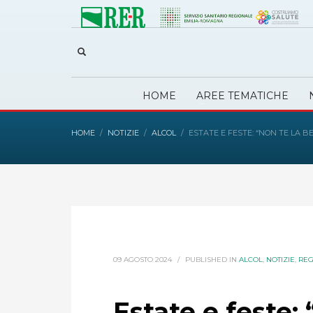
HOME
AREE TEMATICHE
HOME
NOTIZIE
ALCOL
ESTATE E FESTE: “NON TE LA 
09 AGOSTO 2024
/
PUBLISHED IN
ALCOL
,
NOTIZIE
,
REG
Estate e feste: 