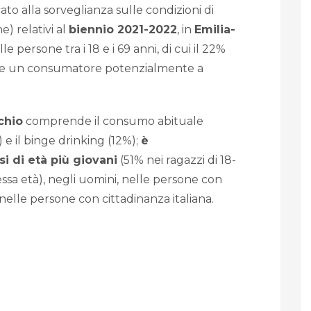
cato alla sorveglianza sulle condizioni di
ne) relativi al
biennio 2021-2022
, in
Emilia-
le persone tra i 18 e i 69 anni, di cui il 22%
sere un consumatore potenzialmente a
chio
comprende il consumo abituale
 e il binge drinking (12%);
è
i di età più giovani
(51% nei ragazzi di 18-
ssa età), negli uomini, nelle persone con
 nelle persone con cittadinanza italiana.