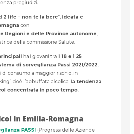
senza pregiudizi.
 2 life – non te la bere
”,
ideata e
Romagna
con
le Regioni e delle Province autonome
,
trice della commissione Salute.
rincipali
ha i giovani tra
i 18 e i 25
stema di sorveglianza Passi 2021/2022
,
di consumo a maggior rischio, in
ing’, cioè l’abbuffata alcolica:
la tendenza
col concentrata in poco tempo.
alcol in Emilia-Romagna
eglianza PASSI
(Progressi delle Aziende