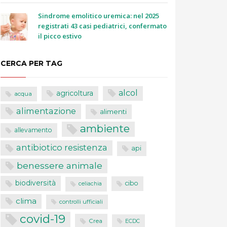
Sindrome emolitico uremica: nel 2025
registrati 43 casi pediatrici, confermato
il picco estivo
CERCA PER TAG
alcol
agricoltura
acqua
alimentazione
alimenti
ambiente
allevamento
antibiotico resistenza
api
benessere animale
biodiversità
cibo
celiachia
clima
controlli ufficiali
covid-19
Crea
ECDC