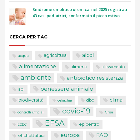
Sindrome emolitico uremica: nel 2025 registrati
43 casi pediatrici, confermato il picco estivo
CERCA PER TAG
alcol
agricoltura
acqua
alimentazione
alimenti
allevamento
ambiente
antibiotico resistenza
benessere animale
api
clima
biodiversità
cibo
celiachia
covid-19
controlli ufficiali
Crea
EFSA
epicentro
ECDC
FAO
europa
etichettatura