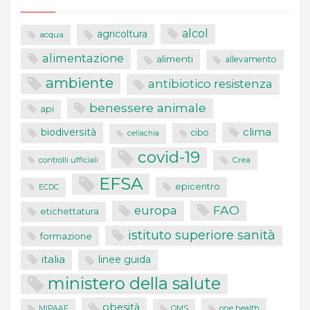
alcol
agricoltura
acqua
alimentazione
alimenti
allevamento
ambiente
antibiotico resistenza
benessere animale
api
clima
biodiversità
cibo
celiachia
covid-19
controlli ufficiali
Crea
EFSA
epicentro
ECDC
FAO
europa
etichettatura
istituto superiore sanità
formazione
italia
linee guida
ministero della salute
obesità
one health
MIPAAF
OMS