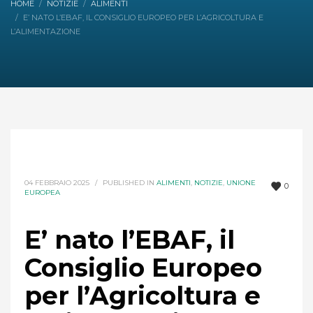
HOME
NOTIZIE
ALIMENTI
E’ NATO L’EBAF, IL CONSIGLIO EUROPEO PER L’AGRICOLTURA E
L’ALIMENTAZIONE
04 FEBBRAIO 2025
/
PUBLISHED IN
ALIMENTI
,
NOTIZIE
,
UNIONE
0
EUROPEA
E’ nato l’EBAF, il
Consiglio Europeo
per l’Agricoltura e