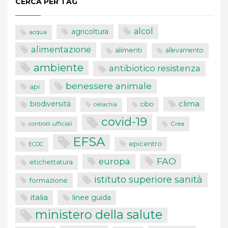
CERCA PER TAG
alcol
agricoltura
acqua
alimentazione
alimenti
allevamento
ambiente
antibiotico resistenza
benessere animale
api
clima
biodiversità
cibo
celiachia
covid-19
controlli ufficiali
Crea
EFSA
epicentro
ECDC
FAO
europa
etichettatura
istituto superiore sanità
formazione
italia
linee guida
ministero della salute